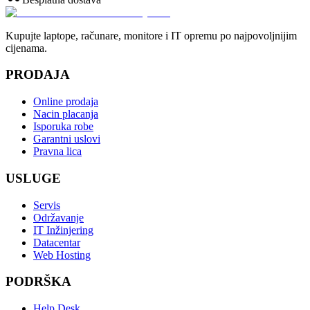
Kupujte laptope, računare, monitore i IT opremu po najpovoljnijim
cijenama.
PRODAJA
Online prodaja
Nacin placanja
Isporuka robe
Garantni uslovi
Pravna lica
USLUGE
Servis
Održavanje
IT Inžinjering
Datacentar
Web Hosting
PODRŠKA
Help Desk