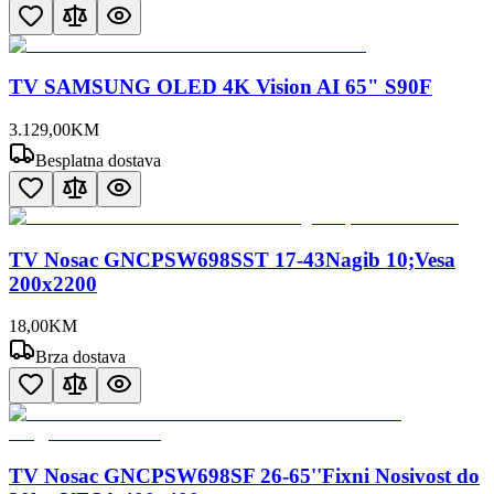
TV SAMSUNG OLED 4K Vision AI 65" S90F
3.129
,
00
KM
Besplatna dostava
TV Nosac GNCPSW698SST 17-43Nagib 10;Vesa
200x2200
18
,
00
KM
Brza dostava
TV Nosac GNCPSW698SF 26-65''Fixni Nosivost do