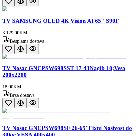
TV SAMSUNG OLED 4K Vision AI 65" S90F
3.129
,
00
KM
Besplatna dostava
TV Nosac GNCPSW698SST 17-43Nagib 10;Vesa
200x2200
18
,
00
KM
Brza dostava
TV Nosac GNCPSW698SF 26-65''Fixni Nosivost do
30kg;VESA 400x400