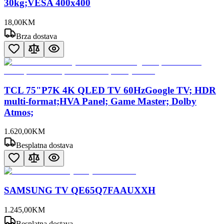
30kg;VESA 400x400
18
,
00
KM
Brza dostava
TCL 75"P7K 4K QLED TV 60HzGoogle TV; HDR
multi-format;HVA Panel; Game Master; Dolby
Atmos;
1.620
,
00
KM
Besplatna dostava
SAMSUNG TV QE65Q7FAAUXXH
1.245
,
00
KM
Besplatna dostava