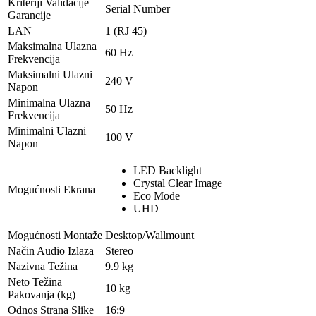
Kriteriji Validacije
Serial Number
Garancije
LAN
1 (RJ 45)
Maksimalna Ulazna
60 Hz
Frekvencija
Maksimalni Ulazni
240 V
Napon
Minimalna Ulazna
50 Hz
Frekvencija
Minimalni Ulazni
100 V
Napon
LED Backlight
Crystal Clear Image
Mogućnosti Ekrana
Eco Mode
UHD
Mogućnosti Montaže
Desktop/Wallmount
Način Audio Izlaza
Stereo
Nazivna Težina
9.9 kg
Neto Težina
10 kg
Pakovanja (kg)
Odnos Strana Slike
16:9