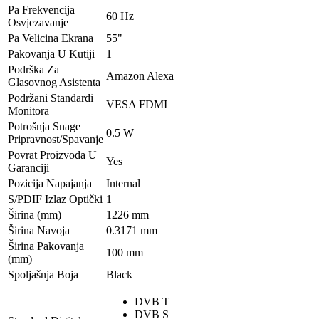
Pa Frekvencija
60 Hz
Osvjezavanje
Pa Velicina Ekrana
55"
Pakovanja U Kutiji
1
Podrška Za
Amazon Alexa
Glasovnog Asistenta
Podržani Standardi
VESA FDMI
Monitora
Potrošnja Snage
0.5 W
Pripravnost/Spavanje
Povrat Proizvoda U
Yes
Garanciji
Pozicija Napajanja
Internal
S/PDIF Izlaz Optički
1
Širina (mm)
1226 mm
Širina Navoja
0.3171 mm
Širina Pakovanja
100 mm
(mm)
Spoljašnja Boja
Black
DVB T
DVB S