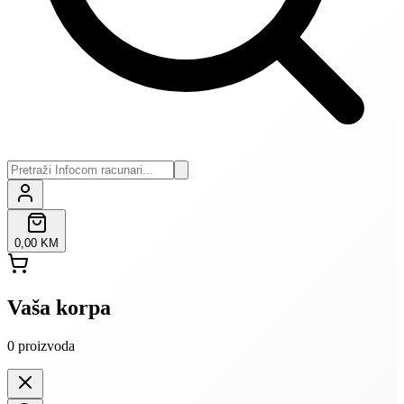
0,00 KM
Vaša korpa
0
proizvoda