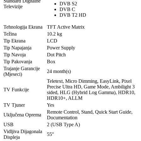
Standard Digitalne
DVB S2
Televizije
DVB C
DVB T2 HD
Tehnologija Ekrana
TFT Active Matrix
Težina
10.2 kg
Tip Ekrana
LCD
Tip Napajanja
Power Supply
Tip Navoja
Dot Pitch
Tip Pakovanja
Box
Trajanje Garancije
24 month(s)
(Mjeseci)
Teletext, Micro Dimming, EasyLink, Pixel
Precise Ultra HD, Game Mode, Ambilight 3
TV Funkcije
sided, HLG (Hybrid Log Gamma), HDR10,
HDR10+, ALLM
TV Tjuner
Yes
Remote Control, Stand, Quick Start Guide,
Uključena Oprema
Documentation
USB
2 (USB Type A)
Vidljiva Dijagonala
55"
Displeja