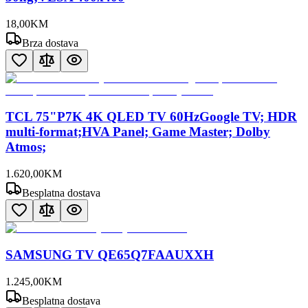
18
,
00
KM
Brza dostava
TCL 75"P7K 4K QLED TV 60HzGoogle TV; HDR
multi-format;HVA Panel; Game Master; Dolby
Atmos;
1.620
,
00
KM
Besplatna dostava
SAMSUNG TV QE65Q7FAAUXXH
1.245
,
00
KM
Besplatna dostava