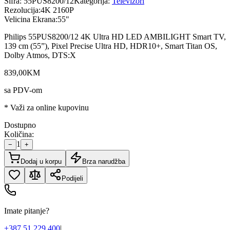
Šifra:
55PUS8200/12
Kategorija:
Televizori
Rezolucija
:
4K 2160P
Velicina Ekrana
:
55"
Philips 55PUS8200/12 4K Ultra HD LED AMBILIGHT Smart TV,
139 cm (55”), Pixel Precise Ultra HD, HDR10+, Smart Titan OS,
Dolby Atmos, DTS:X
839
,
00
KM
sa PDV-om
* Važi za online kupovinu
Dostupno
Količina:
1
−
+
Dodaj u korpu
Brza narudžba
Podijeli
Imate pitanje?
+387 51 229 400
|