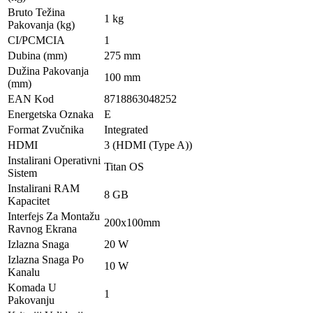
Bruto Težina
1 kg
Pakovanja (kg)
CI/PCMCIA
1
Dubina (mm)
275 mm
Dužina Pakovanja
100 mm
(mm)
EAN Kod
8718863048252
Energetska Oznaka
E
Format Zvučnika
Integrated
HDMI
3 (HDMI (Type A))
Instalirani Operativni
Titan OS
Sistem
Instalirani RAM
8 GB
Kapacitet
Interfejs Za Montažu
200x100mm
Ravnog Ekrana
Izlazna Snaga
20 W
Izlazna Snaga Po
10 W
Kanalu
Komada U
1
Pakovanju