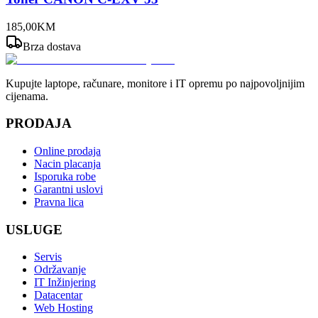
185
,
00
KM
Brza dostava
Kupujte laptope, računare, monitore i IT opremu po najpovoljnijim
cijenama.
PRODAJA
Online prodaja
Nacin placanja
Isporuka robe
Garantni uslovi
Pravna lica
USLUGE
Servis
Održavanje
IT Inžinjering
Datacentar
Web Hosting