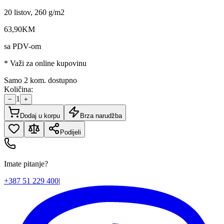
20 listov, 260 g/m2
63
,
90
KM
sa PDV-om
* Važi za online kupovinu
Samo 2 kom. dostupno
Količina:
1
−
+
Dodaj u korpu
Brza narudžba
Podijeli
Imate pitanje?
+387 51 229 400
|