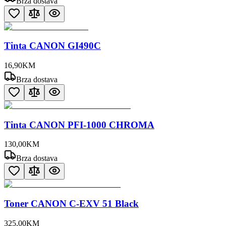
Brza dostava
Tinta CANON GI490C
16
,
90
KM
Brza dostava
Tinta CANON PFI-1000 CHROMA
130
,
00
KM
Brza dostava
Toner CANON C-EXV 51 Black
325
,
00
KM