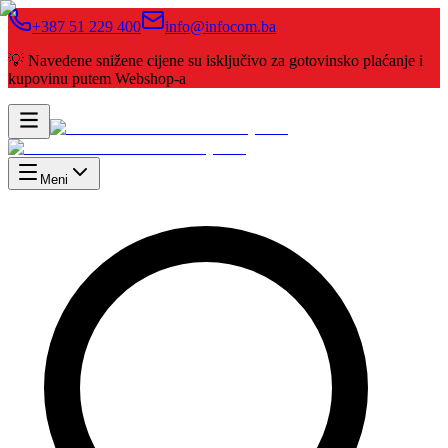
+387 51 229 400
info@infocom.ba
💡 Navedene snižene cijene su isključivo za gotovinsko plaćanje i
kupovinu putem Webshop-a
Meni