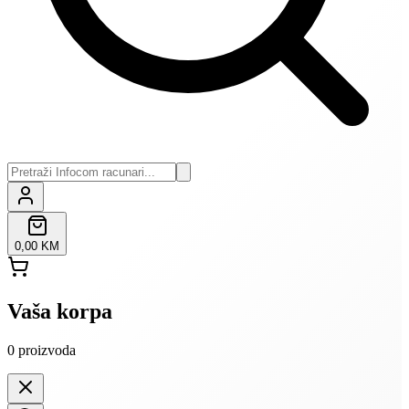
0,00 KM
Vaša korpa
0
proizvoda