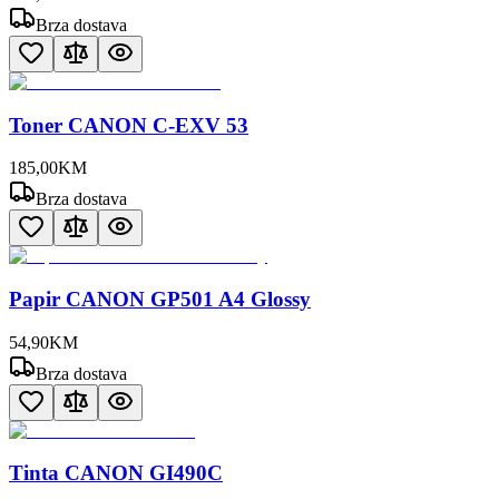
Brza dostava
Toner CANON C-EXV 53
185
,
00
KM
Brza dostava
Papir CANON GP501 A4 Glossy
54
,
90
KM
Brza dostava
Tinta CANON GI490C