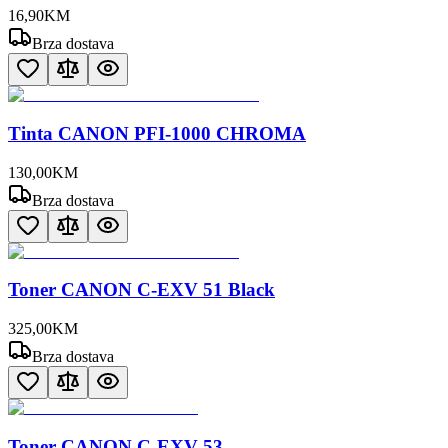
16
,
90
KM
Brza dostava
Tinta CANON PFI-1000 CHROMA
130
,
00
KM
Brza dostava
Toner CANON C-EXV 51 Black
325
,
00
KM
Brza dostava
Toner CANON C-EXV 53