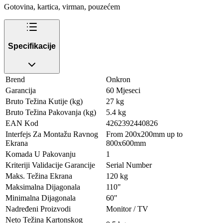
Gotovina, kartica, virman, pouzećem
Specifikacije
Brend
Onkron
Garancija
60 Mjeseci
Bruto Težina Kutije (kg)
27 kg
Bruto Težina Pakovanja (kg)
5.4 kg
EAN Kod
4262392440826
Interfejs Za Montažu Ravnog
From 200x200mm up to
Ekrana
800x600mm
Komada U Pakovanju
1
Kriteriji Validacije Garancije
Serial Number
Maks. Težina Ekrana
120 kg
Maksimalna Dijagonala
110"
Minimalna Dijagonala
60"
Nadređeni Proizvodi
Monitor / TV
Neto Težina Kartonskog