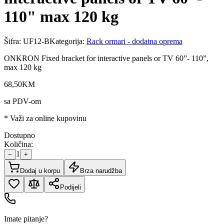
110" max 120 kg
Šifra:
UF12-B
Kategorija:
Rack ormari - dodatna oprema
ONKRON Fixed bracket for interactive panels or TV 60”- 110”,
max 120 kg
68
,
50
KM
sa PDV-om
* Važi za online kupovinu
Dostupno
Količina:
1
−
+
Dodaj u korpu
Brza narudžba
Podijeli
Imate pitanje?