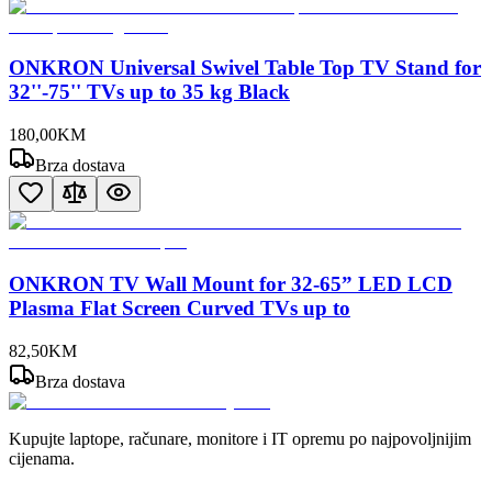
ONKRON Universal Swivel Table Top TV Stand for
32''-75'' TVs up to 35 kg Black
180
,
00
KM
Brza dostava
ONKRON TV Wall Mount for 32-65” LED LCD
Plasma Flat Screen Curved TVs up to
82
,
50
KM
Brza dostava
Kupujte laptope, računare, monitore i IT opremu po najpovoljnijim
cijenama.