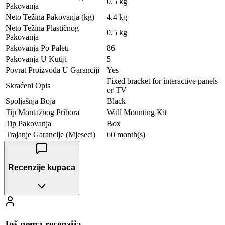
0.5 kg
Pakovanja
Neto Težina Pakovanja (kg)
4.4 kg
Neto Težina Plastičnog
0.5 kg
Pakovanja
Pakovanja Po Paleti
86
Pakovanja U Kutiji
5
Povrat Proizvoda U Garanciji
Yes
Fixed bracket for interactive panels
Skraćeni Opis
or TV
Spoljašnja Boja
Black
Tip Montažnog Pribora
Wall Mounting Kit
Tip Pakovanja
Box
Trajanje Garancije (Mjeseci)
60 month(s)
Recenzije kupaca
Još nema recenzija