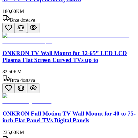
180
,
00
KM
Brza dostava
ONKRON TV Wall Mount for 32-65” LED LCD
Plasma Flat Screen Curved TVs up to
82
,
50
KM
Brza dostava
ONKRON Full Motion TV Wall Mount for 40 to 75-
inch Flat Panel TVs Digital Panels
235
,
00
KM