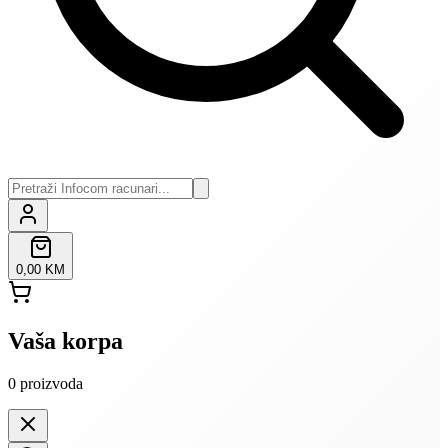
0,00 KM
Vaša korpa
0
proizvoda