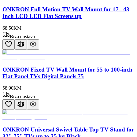
ONKRON Full Motion TV Wall Mount for 17– 43
Inch LCD LED Flat Screens up
68
,
50
KM
Brza dostava
ONKRON Fixed TV Wall Mount for 55 to 100-inch
Flat Panel TVs Digital Panels 75
58
,
90
KM
Brza dostava
ONKRON Universal Swivel Table Top TV Stand for
32''-75'' TVs up to 35 kg Black