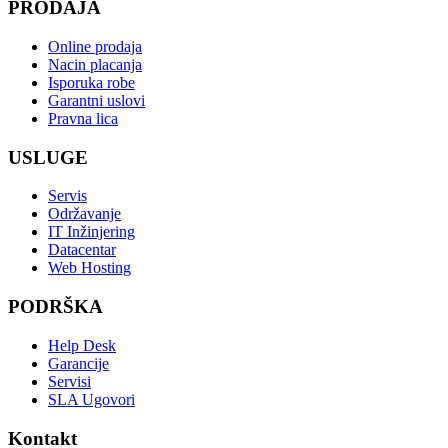
PRODAJA
Online prodaja
Nacin placanja
Isporuka robe
Garantni uslovi
Pravna lica
USLUGE
Servis
Održavanje
IT Inžinjering
Datacentar
Web Hosting
PODRŠKA
Help Desk
Garancije
Servisi
SLA Ugovori
Kontakt