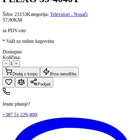
Šifra:
23153
Kategorija:
Televizori - Nosači
57
,
90
KM
sa PDV-om
* Važi za online kupovinu
Dostupno
Količina:
1
−
+
Dodaj u korpu
Brza narudžba
Podijeli
Imate pitanje?
+387 51 229 400
|