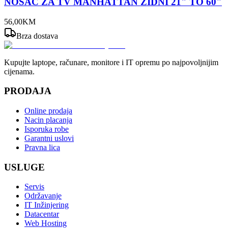
NOSAČ ZA TV MANHATTAN ZIDNI 21" TO 60"
56
,
00
KM
Brza dostava
Kupujte laptope, računare, monitore i IT opremu po najpovoljnijim
cijenama.
PRODAJA
Online prodaja
Nacin placanja
Isporuka robe
Garantni uslovi
Pravna lica
USLUGE
Servis
Održavanje
IT Inžinjering
Datacentar
Web Hosting