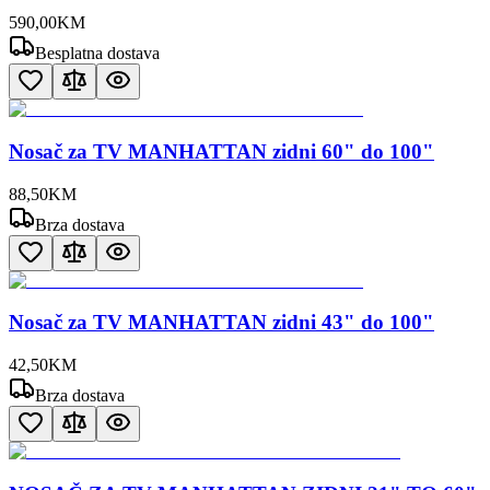
590
,
00
KM
Besplatna dostava
Nosač za TV MANHATTAN zidni 60" do 100"
88
,
50
KM
Brza dostava
Nosač za TV MANHATTAN zidni 43" do 100"
42
,
50
KM
Brza dostava