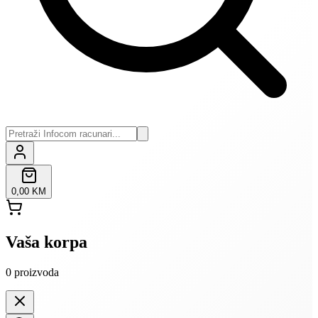
0,00 KM
Vaša korpa
0
proizvoda