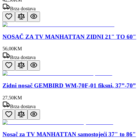
Brza dostava
NOSAČ ZA TV MANHATTAN ZIDNI 21" TO 60"
56
,
00
KM
Brza dostava
Zidni nosač GEMBIRD WM-70F-01 fiksni, 37”-70”
27
,
50
KM
Brza dostava
Nosač za TV MANHATTAN samostojeći 37" to 86"