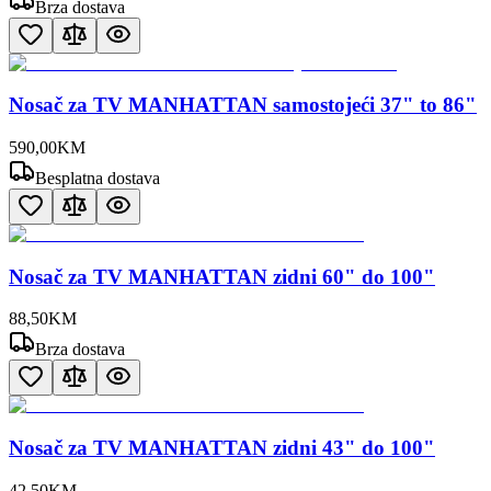
Brza dostava
Nosač za TV MANHATTAN samostojeći 37" to 86"
590
,
00
KM
Besplatna dostava
Nosač za TV MANHATTAN zidni 60" do 100"
88
,
50
KM
Brza dostava
Nosač za TV MANHATTAN zidni 43" do 100"
42
,
50
KM