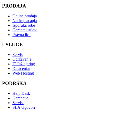
PRODAJA
Online prodaja
Nacin placanja
Isporuka robe
Garantni uslovi
Pravna lica
USLUGE
Servis
Održavanje
IT Inžinjering
Datacentar
Web Hosting
PODRŠKA
Help Desk
Garancije
Servisi
SLA Ugovori