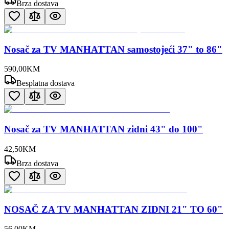
Brza dostava
Nosač za TV MANHATTAN samostojeći 37" to 86"
590
,
00
KM
Besplatna dostava
Nosač za TV MANHATTAN zidni 43" do 100"
42
,
50
KM
Brza dostava
NOSAČ ZA TV MANHATTAN ZIDNI 21" TO 60"
56
,
00
KM