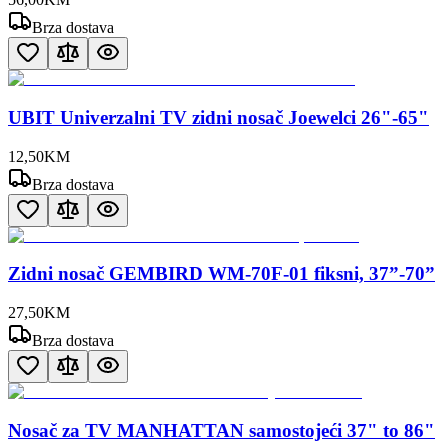
Brza dostava
UBIT Univerzalni TV zidni nosač Joewelci 26"-65"
12
,
50
KM
Brza dostava
Zidni nosač GEMBIRD WM-70F-01 fiksni, 37”-70”
27
,
50
KM
Brza dostava
Nosač za TV MANHATTAN samostojeći 37" to 86"