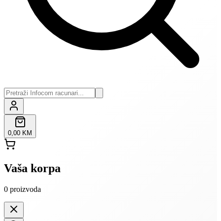
0,00 KM
Vaša korpa
0
proizvoda