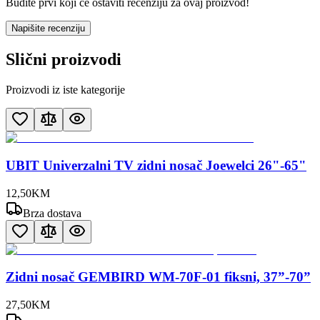
Budite prvi koji će ostaviti recenziju za ovaj proizvod!
Napišite recenziju
Slični proizvodi
Proizvodi iz iste kategorije
UBIT Univerzalni TV zidni nosač Joewelci 26"-65"
12
,
50
KM
Brza dostava
Zidni nosač GEMBIRD WM-70F-01 fiksni, 37”-70”
27
,
50
KM