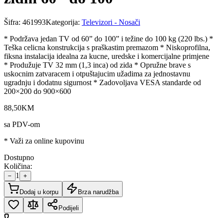
Šifra:
461993
Kategorija:
Televizori - Nosači
* Podržava jedan TV od 60” do 100” i težine do 100 kg (220 lbs.) *
Teška celicna konstrukcija s praškastim premazom * Niskoprofilna,
fiksna instalacija idealna za kucne, uredske i komercijalne primjene
* Produžuje TV 32 mm (1,3 inca) od zida * Opružne brave s
uskocnim zatvaracem i otpuštajucim užadima za jednostavnu
ugradnju i dodatnu sigurnost * Zadovoljava VESA standarde od
200×200 do 900×600
88
,
50
KM
sa PDV-om
* Važi za online kupovinu
Dostupno
Količina:
1
−
+
Dodaj u korpu
Brza narudžba
Podijeli