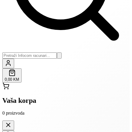
0,00 KM
Vaša korpa
0
proizvoda