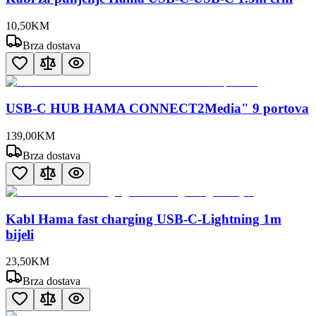
10
,
50
KM
Brza dostava
USB-C HUB HAMA CONNECT2Media" 9 portova
139
,
00
KM
Brza dostava
Kabl Hama fast charging USB-C-Lightning 1m
bijeli
23
,
50
KM
Brza dostava