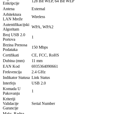
128 Bit WEP, 64 Bit WEP
Enkripcije
Antena
External
Arhitektura
Wireless
LAN Mreže
Autentifikacijski
WPA, WPA2
Algoritam
Broj USB 2.0
1
Portova
Brzina Prenosa
150 Mbps
Podataka
Certifikati
CE, FCC, RoHS
Dubina (mm)
11 mm
EAN Kod
6935364090661
Frekvencija
2.4 GHz
Indikator Statusa
Link Status
Interfejs
USB 2.0
Komada U
1
Pakovanju
Kriteriji
Validacije
Serial Number
Garancije
Maks. Radna