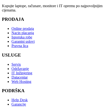
Kupujte laptope, računare, monitore i IT opremu po najpovoljnijim
cijenama.
PRODAJA
Online prodaja
Nacin placanja
Isporuka robe
Garantni uslovi
Pravna lica
USLUGE
Servis
Održavanje
IT Inžinjering
Datacentar
Web Hosting
PODRŠKA
Help Desk
Garancije