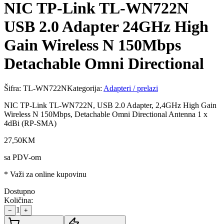
NIC TP-Link TL-WN722N
USB 2.0 Adapter 24GHz High
Gain Wireless N 150Mbps
Detachable Omni Directional
Šifra:
TL-WN722N
Kategorija:
Adapteri / prelazi
NIC TP-Link TL-WN722N, USB 2.0 Adapter, 2,4GHz High Gain
Wireless N 150Mbps, Detachable Omni Directional Antenna 1 x
4dBi (RP-SMA)
27
,
50
KM
sa PDV-om
* Važi za online kupovinu
Dostupno
Količina:
1
−
+