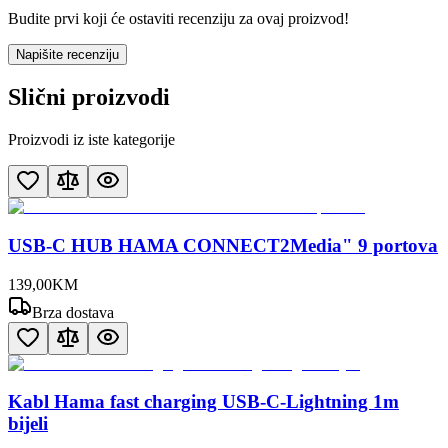
Budite prvi koji će ostaviti recenziju za ovaj proizvod!
Napišite recenziju
Slični proizvodi
Proizvodi iz iste kategorije
USB-C HUB HAMA CONNECT2Media" 9 portova
139
,
00
KM
Brza dostava
Kabl Hama fast charging USB-C-Lightning 1m
bijeli