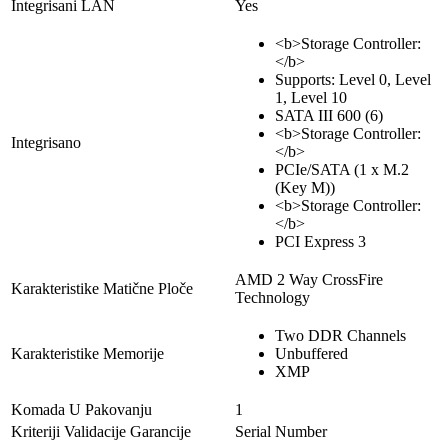
Integrisani LAN
Yes
<b>Storage Controller:
</b>
Supports: Level 0, Level
1, Level 10
SATA III 600 (6)
<b>Storage Controller:
Integrisano
</b>
PCIe/SATA (1 x M.2
(Key M))
<b>Storage Controller:
</b>
PCI Express 3
AMD 2 Way CrossFire
Karakteristike Matične Ploče
Technology
Two DDR Channels
Karakteristike Memorije
Unbuffered
XMP
Komada U Pakovanju
1
Kriteriji Validacije Garancije
Serial Number