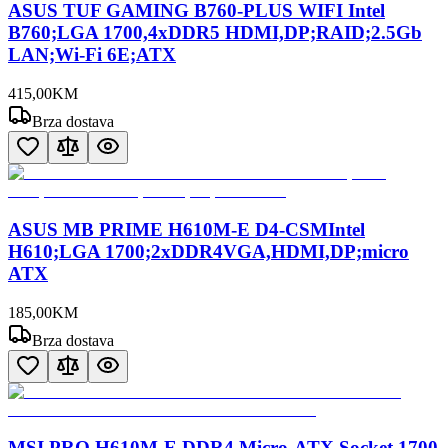
ASUS TUF GAMING B760-PLUS WIFI Intel
B760;LGA 1700,4xDDR5 HDMI,DP;RAID;2.5Gb
LAN;Wi-Fi 6E;ATX
415
,
00
KM
Brza dostava
ASUS MB PRIME H610M-E D4-CSMIntel
H610;LGA 1700;2xDDR4VGA,HDMI,DP;micro
ATX
185
,
00
KM
Brza dostava
MSI PRO H610M-E DDR4 Micro-ATX Socket 1700