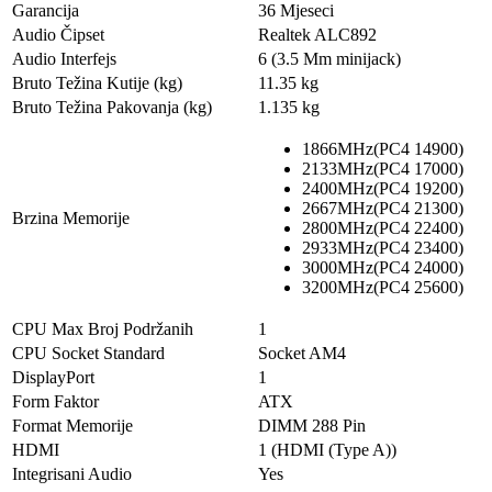
Garancija
36 Mjeseci
Audio Čipset
Realtek ALC892
Audio Interfejs
6 (3.5 Mm minijack)
Bruto Težina Kutije (kg)
11.35 kg
Bruto Težina Pakovanja (kg)
1.135 kg
1866MHz(PC4 14900)
2133MHz(PC4 17000)
2400MHz(PC4 19200)
2667MHz(PC4 21300)
Brzina Memorije
2800MHz(PC4 22400)
2933MHz(PC4 23400)
3000MHz(PC4 24000)
3200MHz(PC4 25600)
CPU Max Broj Podržanih
1
CPU Socket Standard
Socket AM4
DisplayPort
1
Form Faktor
ATX
Format Memorije
DIMM 288 Pin
HDMI
1 (HDMI (Type A))
Integrisani Audio
Yes