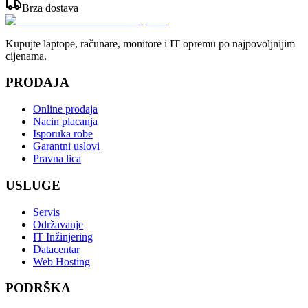
Brza dostava
Kupujte laptope, računare, monitore i IT opremu po najpovoljnijim
cijenama.
PRODAJA
Online prodaja
Nacin placanja
Isporuka robe
Garantni uslovi
Pravna lica
USLUGE
Servis
Održavanje
IT Inžinjering
Datacentar
Web Hosting
PODRŠKA