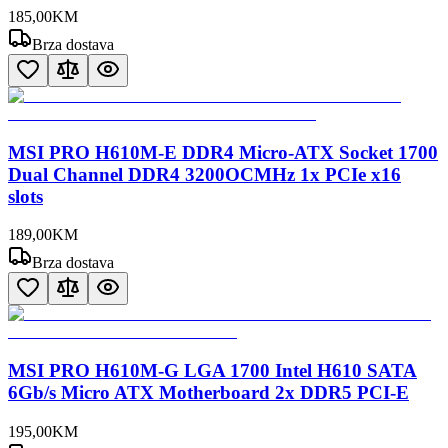
185
,
00
KM
Brza dostava
MSI PRO H610M-E DDR4 Micro-ATX Socket 1700
Dual Channel DDR4 3200OCMHz 1x PCIe x16
slots
189
,
00
KM
Brza dostava
MSI PRO H610M-G LGA 1700 Intel H610 SATA
6Gb/s Micro ATX Motherboard 2x DDR5 PCI-E
195
,
00
KM