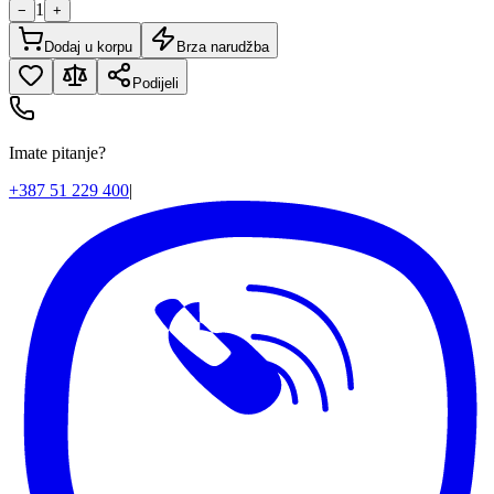
1
−
+
Dodaj u korpu
Brza narudžba
Podijeli
Imate pitanje?
+387 51 229 400
|