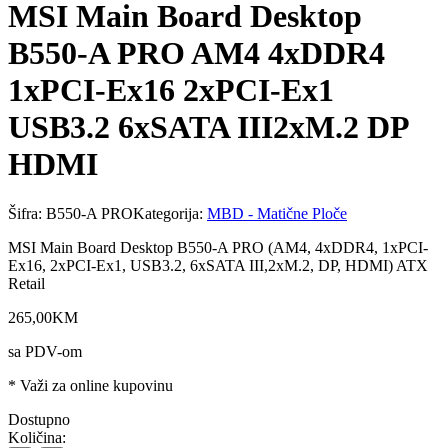
MSI Main Board Desktop
B550-A PRO AM4 4xDDR4
1xPCI-Ex16 2xPCI-Ex1
USB3.2 6xSATA III2xM.2 DP
HDMI
Šifra:
B550-A PRO
Kategorija:
MBD - Matične Ploče
MSI Main Board Desktop B550-A PRO (AM4, 4xDDR4, 1xPCI-
Ex16, 2xPCI-Ex1, USB3.2, 6xSATA III,2xM.2, DP, HDMI) ATX
Retail
265
,
00
KM
sa PDV-om
* Važi za online kupovinu
Dostupno
Količina: