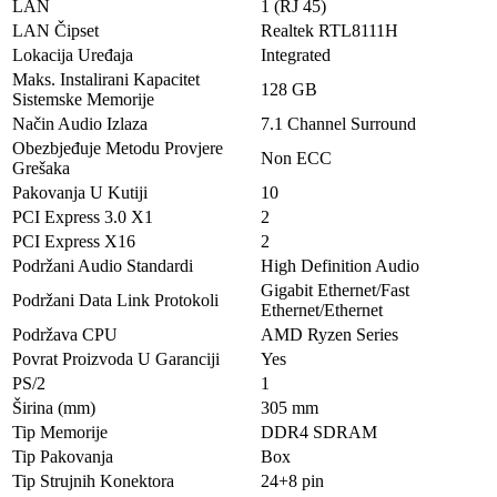
LAN
1 (RJ 45)
LAN Čipset
Realtek RTL8111H
Lokacija Uređaja
Integrated
Maks. Instalirani Kapacitet
128 GB
Sistemske Memorije
Način Audio Izlaza
7.1 Channel Surround
Obezbjeđuje Metodu Provjere
Non ECC
Grešaka
Pakovanja U Kutiji
10
PCI Express 3.0 X1
2
PCI Express X16
2
Podržani Audio Standardi
High Definition Audio
Gigabit Ethernet/Fast
Podržani Data Link Protokoli
Ethernet/Ethernet
Podržava CPU
AMD Ryzen Series
Povrat Proizvoda U Garanciji
Yes
PS/2
1
Širina (mm)
305 mm
Tip Memorije
DDR4 SDRAM
Tip Pakovanja
Box
Tip Strujnih Konektora
24+8 pin