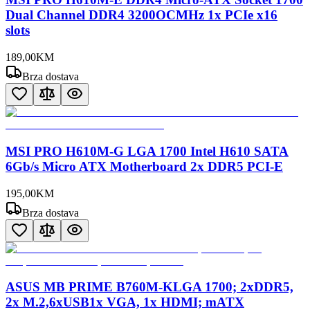
Dual Channel DDR4 3200OCMHz 1x PCIe x16
slots
189
,
00
KM
Brza dostava
MSI PRO H610M-G LGA 1700 Intel H610 SATA
6Gb/s Micro ATX Motherboard 2x DDR5 PCI-E
195
,
00
KM
Brza dostava
ASUS MB PRIME B760M-KLGA 1700; 2xDDR5,
2x M.2,6xUSB1x VGA, 1x HDMI; mATX