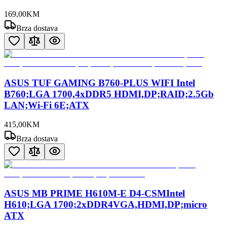
169
,
00
KM
Brza dostava
ASUS TUF GAMING B760-PLUS WIFI Intel
B760;LGA 1700,4xDDR5 HDMI,DP;RAID;2.5Gb
LAN;Wi-Fi 6E;ATX
415
,
00
KM
Brza dostava
ASUS MB PRIME H610M-E D4-CSMIntel
H610;LGA 1700;2xDDR4VGA,HDMI,DP;micro
ATX