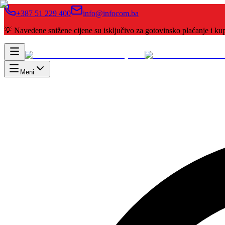
+387 51 229 400
info@infocom.ba
💡 Navedene snižene cijene su isključivo za gotovinsko plaćanje i 
Meni