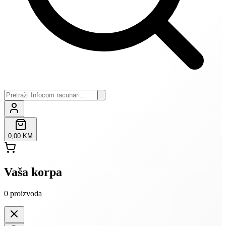
0,00 KM
Vaša korpa
0
proizvoda