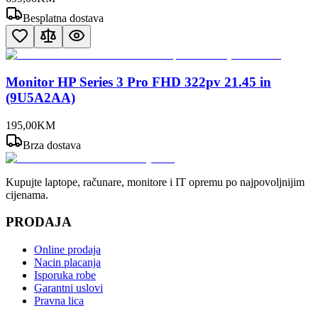
Besplatna dostava
Monitor HP Series 3 Pro FHD 322pv 21.45 in
(9U5A2AA)
195
,
00
KM
Brza dostava
Kupujte laptope, računare, monitore i IT opremu po najpovoljnijim
cijenama.
PRODAJA
Online prodaja
Nacin placanja
Isporuka robe
Garantni uslovi
Pravna lica