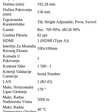
Dubina (mm)
192.28 mm
Dužina Pakovanja
150 mm
(mm)
Ergonomske
Tilt, Height Adjustable, Pivot, Swivel
Karakteristike
Gamut
Rec. 709 99%, sRGB 99%
Gustina Piksela
82 ppi
HDMI
1 (HDMI (Type A))
Interfejs Za Montažu
100x100mm
Ravnog Ekrana
Komada U
1
Pakovanju
Kontrast Slike
1 500 : 1
Kriteriji Validacije
Serial Number
Garancije
LAN
1 (RJ 45)
Maks. Horizontalni
178 °
Ugao Gledanja
Maks. Radna
5000 m
Nadmorska Visina
Maks. Radna
40 °C
Temperatura Okoline