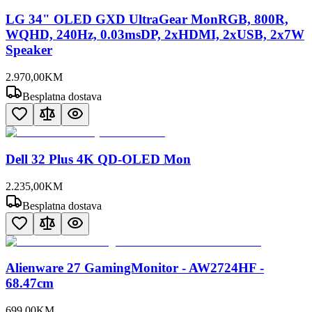
LG 34" OLED GXD UltraGear MonRGB, 800R,
WQHD, 240Hz, 0.03msDP, 2xHDMI, 2xUSB, 2x7W
Speaker
2.970
,
00
KM
Besplatna dostava
Dell 32 Plus 4K QD-OLED Mon
2.235
,
00
KM
Besplatna dostava
Alienware 27 GamingMonitor - AW2724HF -
68.47cm
699
,
00
KM