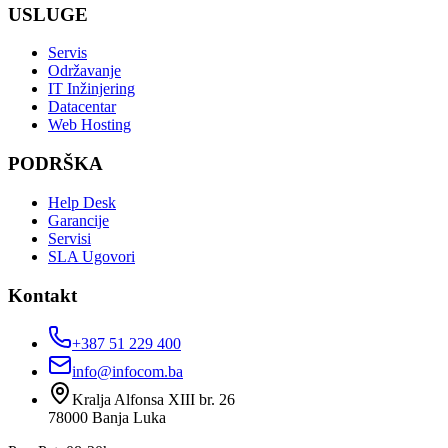
USLUGE
Servis
Održavanje
IT Inžinjering
Datacentar
Web Hosting
PODRŠKA
Help Desk
Garancije
Servisi
SLA Ugovori
Kontakt
+387 51 229 400
info@infocom.ba
Kralja Alfonsa XIII br. 26
78000
Banja Luka