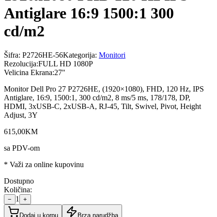
Antiglare 16:9 1500:1 300
cd/m2
Šifra:
P2726HE-56
Kategorija:
Monitori
Rezolucija
:
FULL HD 1080P
Velicina Ekrana
:
27"
Monitor Dell Pro 27 P2726HE, (1920×1080), FHD, 120 Hz, IPS
Antiglare, 16:9, 1500:1, 300 cd/m2, 8 ms/5 ms, 178/178, DP,
HDMI, 3xUSB-C, 2xUSB-A, RJ-45, Tilt, Swivel, Pivot, Height
Adjust, 3Y
615
,
00
KM
sa PDV-om
* Važi za online kupovinu
Dostupno
Količina:
1
−
+
Dodaj u korpu
Brza narudžba