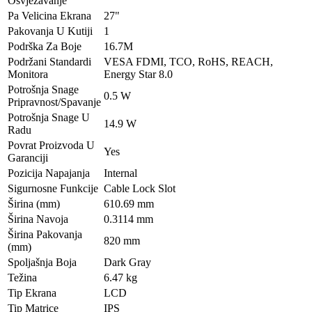
Osvjezavanje
Pa Velicina Ekrana
27"
Pakovanja U Kutiji
1
Podrška Za Boje
16.7M
Podržani Standardi
VESA FDMI, TCO, RoHS, REACH,
Monitora
Energy Star 8.0
Potrošnja Snage
0.5 W
Pripravnost/Spavanje
Potrošnja Snage U
14.9 W
Radu
Povrat Proizvoda U
Yes
Garanciji
Pozicija Napajanja
Internal
Sigurnosne Funkcije
Cable Lock Slot
Širina (mm)
610.69 mm
Širina Navoja
0.3114 mm
Širina Pakovanja
820 mm
(mm)
Spoljašnja Boja
Dark Gray
Težina
6.47 kg
Tip Ekrana
LCD
Tip Matrice
IPS