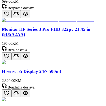
699
,
00
KM
Besplatna dostava
Monitor HP Series 3 Pro FHD 322pv 21.45 in
(9U5A2AA)
195
,
00
KM
Brza dostava
Hisense 55 Display 24/7 500nit
2.320
,
00
KM
Besplatna dostava