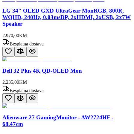
LG 34" OLED GXD UltraGear MonRGB, 800R,
WQHD, 240Hz, 0.03msDP, 2xHDMI, 2xUSB, 2x7W
Speaker
2.970
,
00
KM
Besplatna dostava
Dell 32 Plus 4K QD-OLED Mon
2.235
,
00
KM
Besplatna dostava
Alienware 27 GamingMonitor - AW2724HF -
68.47cm