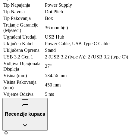
Tip Napajanja
Power Supply
Tip Navoja
Dot Pitch
Tip Pakovanja
Box
Trajanje Garancije
36 month(s)
(Mjeseci)
Ugrađeni Uređaji
USB Hub
Uključen Kabel
Power Cable, USB Type C Cable
Uključena Oprema
Stand
USB 3.2 Gen 1
2 (USB 3.2 (type A)); 2 (USB 3.2 (type C))
Vidljiva Dijagonala
27"
Displeja
Visina (mm)
534.56 mm
Visina Pakovanja
450 mm
(mm)
Vrijeme Odziva
5 ms
Recenzije kupaca