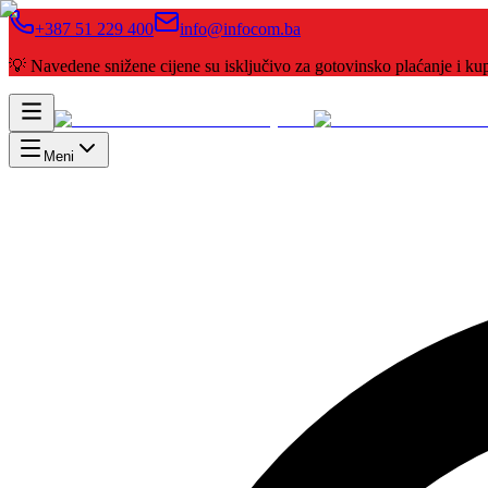
+387 51 229 400
info@infocom.ba
💡 Navedene snižene cijene su isključivo za gotovinsko plaćanje i 
Meni