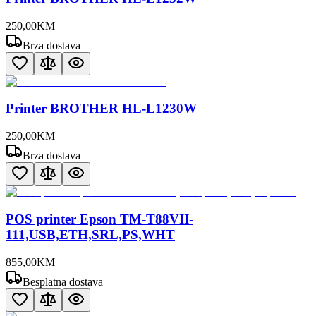
250
,
00
KM
Brza dostava
Printer BROTHER HL-L1230W
250
,
00
KM
Brza dostava
POS printer Epson TM-T88VII-
111,USB,ETH,SRL,PS,WHT
855
,
00
KM
Besplatna dostava