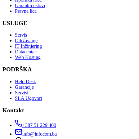
Garantni uslovi
Pravna lica
USLUGE
Servis
Održavanje
IT Inžinjering
Datacentar
Web Hosting
PODRŠKA
Help Desk
Garancije
Servisi
SLA Ugovori
Kontakt
+387 51 229 400
info@infocom.ba