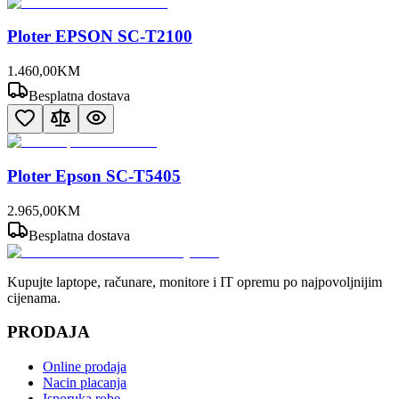
Ploter EPSON SC-T2100
1.460
,
00
KM
Besplatna dostava
Ploter Epson SC-T5405
2.965
,
00
KM
Besplatna dostava
Kupujte laptope, računare, monitore i IT opremu po najpovoljnijim
cijenama.
PRODAJA
Online prodaja
Nacin placanja
Isporuka robe