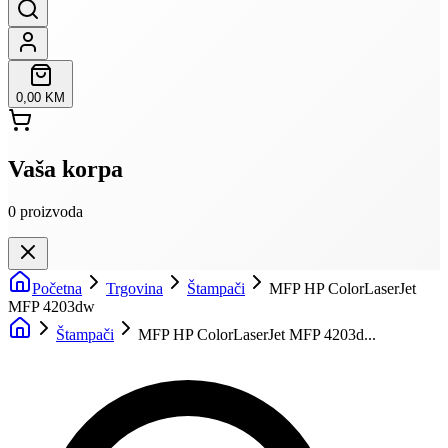
0,00 KM
Vaša korpa
0
proizvoda
Početna
Trgovina
Štampači
MFP HP ColorLaserJet
MFP 4203dw
Štampači
MFP HP ColorLaserJet MFP 4203d...