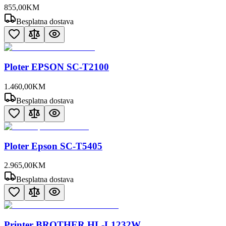
855
,
00
KM
Besplatna dostava
Ploter EPSON SC-T2100
1.460
,
00
KM
Besplatna dostava
Ploter Epson SC-T5405
2.965
,
00
KM
Besplatna dostava
Printer BROTHER HL-L1232W