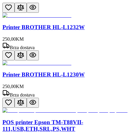
Printer BROTHER HL-L1232W
250
,
00
KM
Brza dostava
Printer BROTHER HL-L1230W
250
,
00
KM
Brza dostava
POS printer Epson TM-T88VII-
111,USB,ETH,SRL,PS,WHT