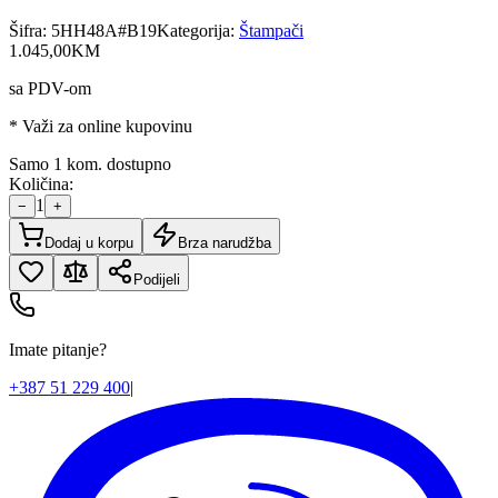
Šifra:
5HH48A#B19
Kategorija:
Štampači
1.045
,
00
KM
sa PDV-om
* Važi za online kupovinu
Samo 1 kom. dostupno
Količina:
1
−
+
Dodaj u korpu
Brza narudžba
Podijeli
Imate pitanje?
+387 51 229 400
|