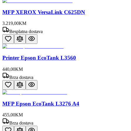
MFP XEROX VersaLink C625DN
3.219
,
00
KM
Besplatna dostava
Printer Epson EcoTank L3560
440
,
00
KM
Brza dostava
MFP Epson EcoTank L3276 A4
455
,
00
KM
Brza dostava