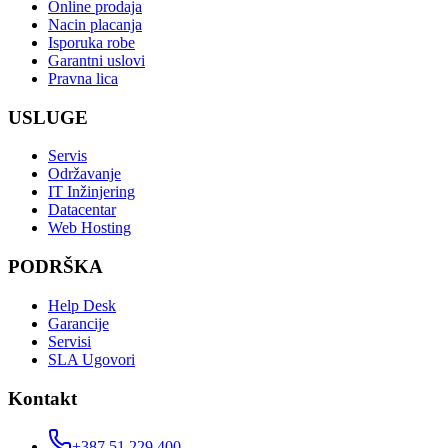
Online prodaja
Nacin placanja
Isporuka robe
Garantni uslovi
Pravna lica
USLUGE
Servis
Održavanje
IT Inžinjering
Datacentar
Web Hosting
PODRŠKA
Help Desk
Garancije
Servisi
SLA Ugovori
Kontakt
+387 51 229 400