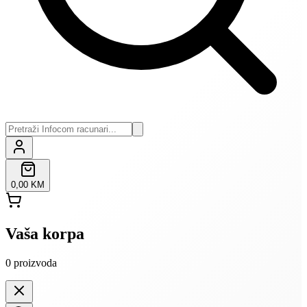
0,00 KM
Vaša korpa
0
proizvoda