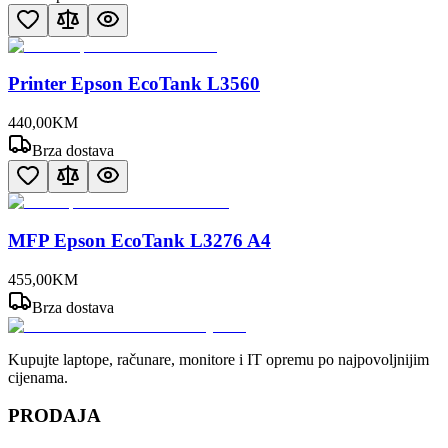
Printer Epson EcoTank L3560
440
,
00
KM
Brza dostava
MFP Epson EcoTank L3276 A4
455
,
00
KM
Brza dostava
Kupujte laptope, računare, monitore i IT opremu po najpovoljnijim
cijenama.
PRODAJA