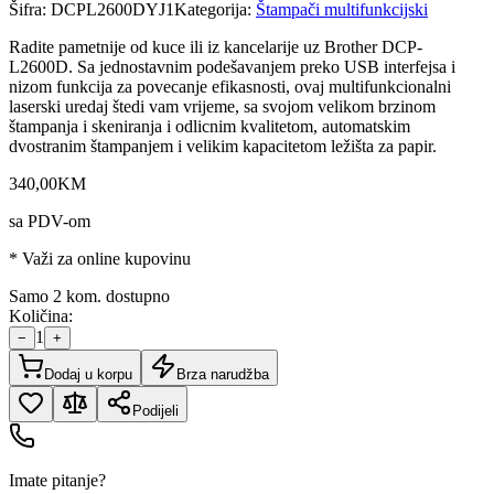
Šifra:
DCPL2600DYJ1
Kategorija:
Štampači multifunkcijski
Radite pametnije od kuce ili iz kancelarije uz Brother DCP-
L2600D. Sa jednostavnim podešavanjem preko USB interfejsa i
nizom funkcija za povecanje efikasnosti, ovaj multifunkcionalni
laserski uredaj štedi vam vrijeme, sa svojom velikom brzinom
štampanja i skeniranja i odlicnim kvalitetom, automatskim
dvostranim štampanjem i velikim kapacitetom ležišta za papir.
340
,
00
KM
sa PDV-om
* Važi za online kupovinu
Samo 2 kom. dostupno
Količina:
1
−
+
Dodaj u korpu
Brza narudžba
Podijeli
Imate pitanje?