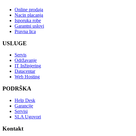
Online prodaja
Nacin placanja
Isporuka robe
Garantni uslovi
Pravna lica
USLUGE
Servis
Održavanje
IT Inžinjering
Datacentar
Web Hosting
PODRŠKA
Help Desk
Garancije
Servisi
SLA Ugovori
Kontakt