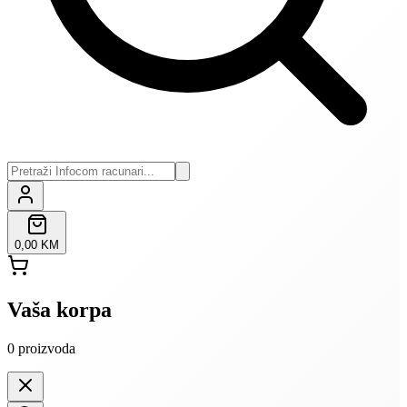
0,00 KM
Vaša korpa
0
proizvoda