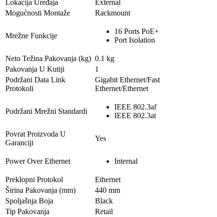
Lokacija Uređaja
External
Mogućnosti Montaže
Rackmount
16 Ports PoE+
Mrežne Funkcije
Port Isolation
Neto Težina Pakovanja (kg)
0.1 kg
Pakovanja U Kutiji
1
Podržani Data Link
Gigabit Ethernet/Fast
Protokoli
Ethernet/Ethernet
IEEE 802.3af
Podržani Mrežni Standardi
IEEE 802.3at
Povrat Proizvoda U
Yes
Garanciji
Power Over Ethernet
Internal
Preklopni Protokol
Ethernet
Širina Pakovanja (mm)
440 mm
Spoljašnja Boja
Black
Tip Pakovanja
Retail