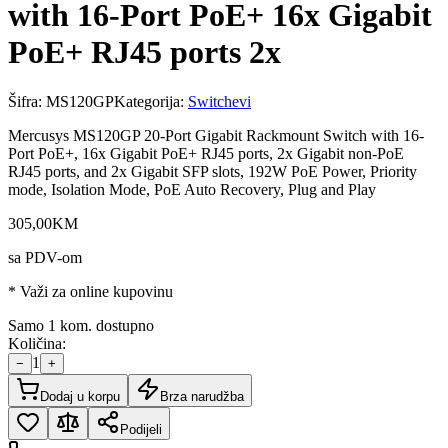
with 16-Port PoE+ 16x Gigabit
PoE+ RJ45 ports 2x
Šifra:
MS120GP
Kategorija:
Switchevi
Mercusys MS120GP 20-Port Gigabit Rackmount Switch with 16-
Port PoE+, 16x Gigabit PoE+ RJ45 ports, 2x Gigabit non-PoE
RJ45 ports, and 2x Gigabit SFP slots, 192W PoE Power, Priority
mode, Isolation Mode, PoE Auto Recovery, Plug and Play
305
,
00
KM
sa PDV-om
* Važi za online kupovinu
Samo 1 kom. dostupno
Količina:
1
−
+
Dodaj u korpu
Brza narudžba
Podijeli