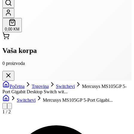
0,00 KM
Vaša korpa
0
proizvoda
Početna
Trgovina
Switchevi
Mercusys MS105GP 5-
Port Gigabit Desktop Switch wit...
Switchevi
Mercusys MS105GP 5-Port Gigabi...
1
/
2