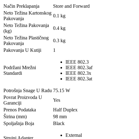
Način Preklapanja
Store and Forward
Neto Težina Kartonskog
0.1 kg
Pakovanja
Neto Težina Pakovanja
0.4 kg
(kg)
Neto Težina Plastičnog
0.3 kg
Pakovanja
Pakovanja U Kutiji
1
IEEE 802.3
Podržani Mrežni
IEEE 802.3af
Standardi
IEEE 802.3x
IEEE 802.3at
Potrošnja Snage U Radu
75.15 W
Povrat Proizvoda U
Yes
Garanciji
Prenos Podataka
Half Duplex
Širina (mm)
98 mm
Spoljašnja Boja
Black
External
Strujni Adapter