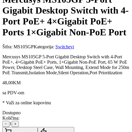
Gigabit Desktop Switch with 4-
Port PoE+ 4×Gigabit PoE+
Ports 1×Gigabit Non-PoE Port
Šifra:
MS105GP
Kategorija:
Switchevi
Mercusys MS105GP 5-Port Gigabit Desktop Switch with 4-Port
PoE+, 4×Gigabit PoE+ Ports, 1×Gigabit Non-PoE Port, 65 W PoE
Power, Desktop Steel Case, Wall Mounting, Extend Mode for 250m
PoE Transmit,Isolation Mode,Silent Operation,Port Prioritization
48
,
00
KM
sa PDV-om
* Važi za online kupovinu
Dostupno
Količina:
1
−
+