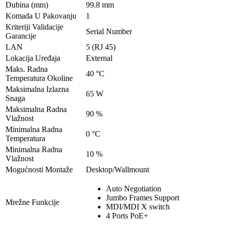
Dubina (mm)
99.8 mm
Komada U Pakovanju
1
Kriteriji Validacije
Serial Number
Garancije
LAN
5 (RJ 45)
Lokacija Uređaja
External
Maks. Radna
40 °C
Temperatura Okoline
Maksimalna Izlazna
65 W
Snaga
Maksimalna Radna
90 %
Vlažnost
Minimalna Radna
0 °C
Temperatura
Minimalna Radna
10 %
Vlažnost
Mogućnosti Montaže
Desktop/Wallmount
Auto Negotiation
Jumbo Frames Support
Mrežne Funkcije
MDI/MDI X switch
4 Ports PoE+