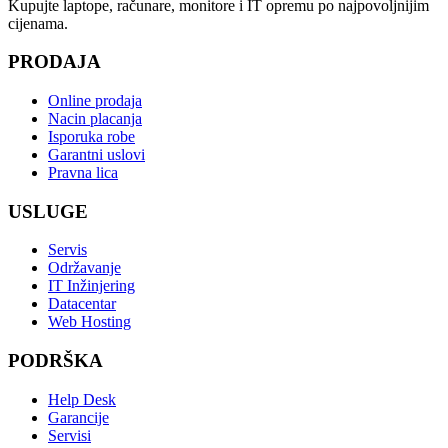
Kupujte laptope, računare, monitore i IT opremu po najpovoljnijim
cijenama.
PRODAJA
Online prodaja
Nacin placanja
Isporuka robe
Garantni uslovi
Pravna lica
USLUGE
Servis
Održavanje
IT Inžinjering
Datacentar
Web Hosting
PODRŠKA
Help Desk
Garancije
Servisi