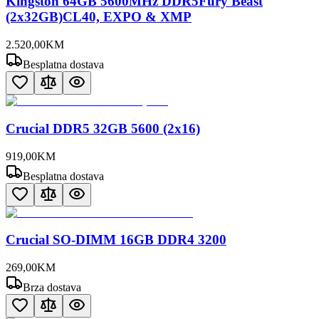
Kingston 64GB 5600MHz DDR5Fury Beast
(2x32GB)CL40, EXPO & XMP
2.520
,
00
KM
Besplatna dostava
Crucial DDR5 32GB 5600 (2x16)
919
,
00
KM
Besplatna dostava
Crucial SO-DIMM 16GB DDR4 3200
269
,
00
KM
Brza dostava