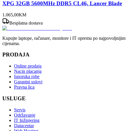
XPG 32GB 5600MHz DDR5 CL46, Lancer Blade
1.065
,
00
KM
Besplatna dostava
Kupujte laptope, računare, monitore i IT opremu po najpovoljnijim
cijenama.
PRODAJA
Online prodaja
Nacin placanja
Isporuka robe
Garantni uslovi
Pravna lica
USLUGE
Servis
Održavanje
IT Inžinjering
Datacentar
Web Hosting