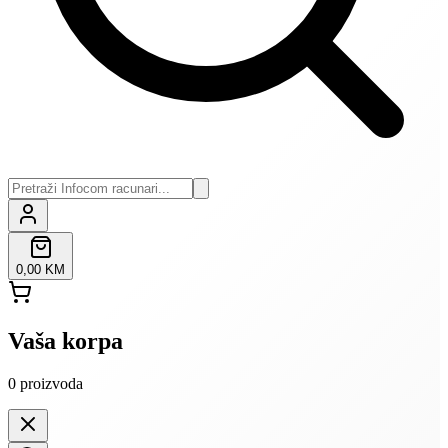
0,00 KM
Vaša korpa
0
proizvoda