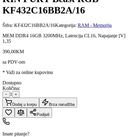
KF432C16BB2A/16
Šifra:
KF432C16BB2A/16
Kategorija:
RAM - Memorija
MEM DDR4 16GB 3200MHz, Latencija CL16, Napajanje [V]
1,35
390
,
00
KM
sa PDV-om
* Važi za online kupovinu
Dostupno
Količina:
1
−
+
Dodaj u korpu
Brza narudžba
Podijeli
Imate pitanje?