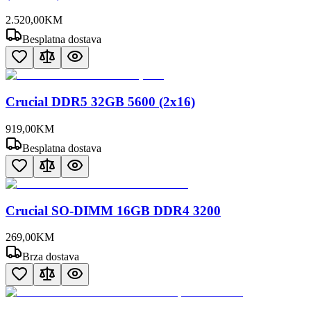
2.520
,
00
KM
Besplatna dostava
Crucial DDR5 32GB 5600 (2x16)
919
,
00
KM
Besplatna dostava
Crucial SO-DIMM 16GB DDR4 3200
269
,
00
KM
Brza dostava