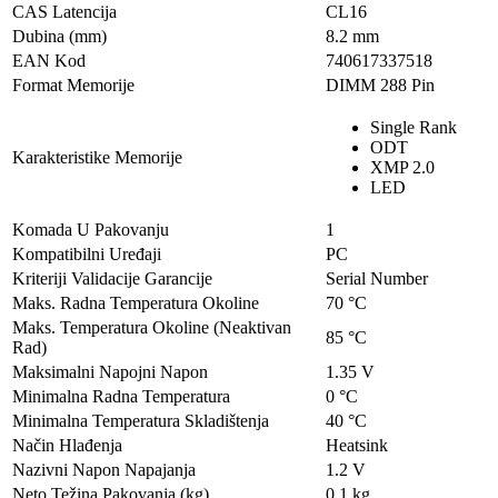
CAS Latencija
CL16
Dubina (mm)
8.2 mm
EAN Kod
740617337518
Format Memorije
DIMM 288 Pin
Single Rank
ODT
Karakteristike Memorije
XMP 2.0
LED
Komada U Pakovanju
1
Kompatibilni Uređaji
PC
Kriteriji Validacije Garancije
Serial Number
Maks. Radna Temperatura Okoline
70 °C
Maks. Temperatura Okoline (Neaktivan
85 °C
Rad)
Maksimalni Napojni Napon
1.35 V
Minimalna Radna Temperatura
0 °C
Minimalna Temperatura Skladištenja
40 °C
Način Hlađenja
Heatsink
Nazivni Napon Napajanja
1.2 V
Neto Težina Pakovanja (kg)
0.1 kg