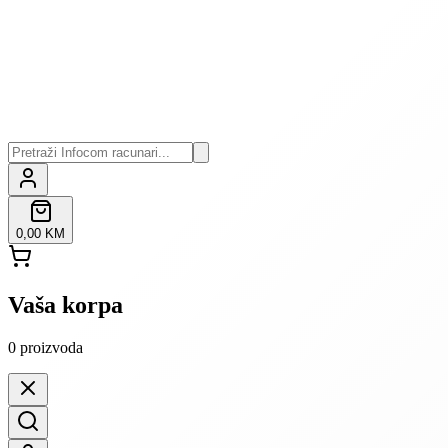
0,00 KM
Vaša korpa
0
proizvoda