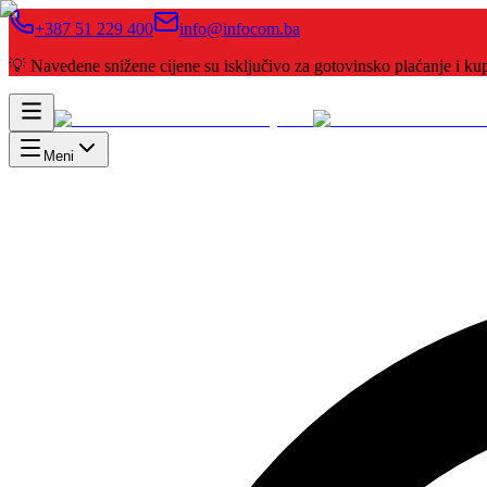
+387 51 229 400
info@infocom.ba
💡 Navedene snižene cijene su isključivo za gotovinsko plaćanje i 
Meni