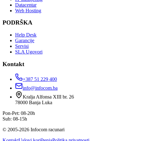
Datacentar
Web Hosting
PODRŠKA
Help Desk
Garancije
Servisi
SLA Ugovori
Kontakt
+387 51 229 400
info@infocom.ba
Kralja Alfonsa XIII br. 26
78000
Banja Luka
Pon-Pet: 08-20h
Sub: 08-15h
©
2005
-
2026
Infocom racunari
Kontakt
Uslovi korištenja
Politika privatnosti