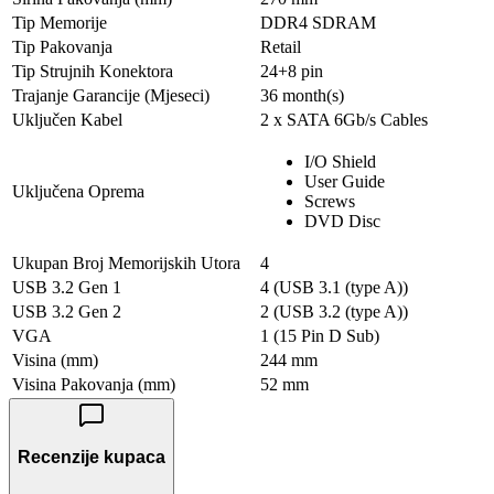
Tip Memorije
DDR4 SDRAM
Tip Pakovanja
Retail
Tip Strujnih Konektora
24+8 pin
Trajanje Garancije (Mjeseci)
36 month(s)
Uključen Kabel
2 x SATA 6Gb/s Cables
I/O Shield
User Guide
Uključena Oprema
Screws
DVD Disc
Ukupan Broj Memorijskih Utorа
4
USB 3.2 Gen 1
4 (USB 3.1 (type A))
USB 3.2 Gen 2
2 (USB 3.2 (type A))
VGA
1 (15 Pin D Sub)
Visina (mm)
244 mm
Visina Pakovanja (mm)
52 mm
Recenzije kupaca