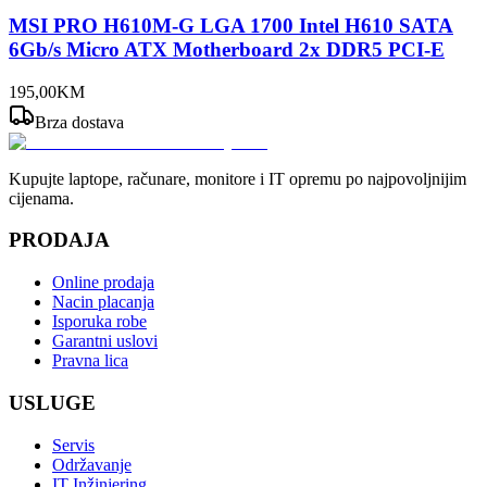
MSI PRO H610M-G LGA 1700 Intel H610 SATA
6Gb/s Micro ATX Motherboard 2x DDR5 PCI-E
195
,
00
KM
Brza dostava
Kupujte laptope, računare, monitore i IT opremu po najpovoljnijim
cijenama.
PRODAJA
Online prodaja
Nacin placanja
Isporuka robe
Garantni uslovi
Pravna lica
USLUGE
Servis
Održavanje
IT Inžinjering