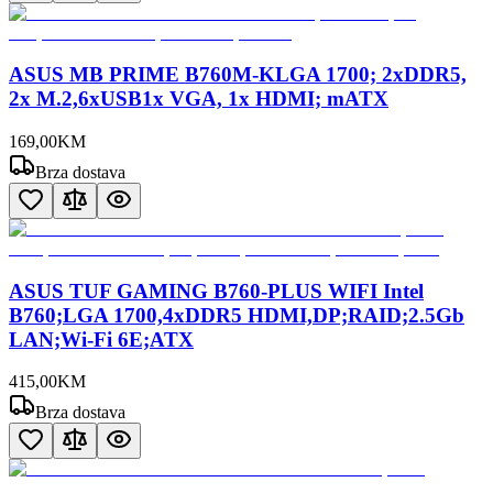
ASUS MB PRIME B760M-KLGA 1700; 2xDDR5,
2x M.2,6xUSB1x VGA, 1x HDMI; mATX
169
,
00
KM
Brza dostava
ASUS TUF GAMING B760-PLUS WIFI Intel
B760;LGA 1700,4xDDR5 HDMI,DP;RAID;2.5Gb
LAN;Wi-Fi 6E;ATX
415
,
00
KM
Brza dostava