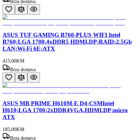
Brza dostava
ASUS TUF GAMING B760-PLUS WIFI Intel
B760;LGA 1700,4xDDR5 HDMI,DP;RAID;2.5Gb
LAN;Wi-Fi 6E;ATX
415
,
00
KM
Brza dostava
ASUS MB PRIME H610M-E D4-CSMIntel
H610;LGA 1700;2xDDR4VGA,HDMI,DP;micro
ATX
185
,
00
KM
Brza dostava