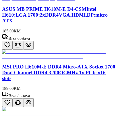
ASUS MB PRIME H610M-E D4-CSMIntel
H610;LGA 1700;2xDDR4VGA,HDMI,DP;micro
ATX
185
,
00
KM
Brza dostava
MSI PRO H610M-E DDR4 Micro-ATX Socket 1700
Dual Channel DDR4 3200OCMHz 1x PCIe x16
slots
189
,
00
KM
Brza dostava