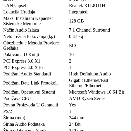
LAN Čipset
Realtek RTL8111H
Lokacija Uređaja
Integrated
Maks. Instalirani Kapacitet
128 GB
Sistemske Memorije
Način Audio Izlaza
7.1 Channel Surround
Neto Težina Pakovanja (kg)
0.47 kg
Obezbjeđuje Metodu Provjere
ECC
Grešaka
Pakovanja U Kutiji
10
PCI Express 3.0 X1
2
PCI Express 4.0 X16
1
Podržani Audio Standardi
High Definition Audio
Gigabit Ethernet/Fast
Podržani Data Link Protokoli
Ethernet/Ethernet
Podržani Operativni Sistemi
Microsoft Windows 10 64 Bit
Podržava CPU
AMD Ryzen Series
Povrat Proizvoda U Garanciji
Yes
PS/2
1
Širina (mm)
244 mm
Širina Audio Podataka
24 Bit
Širina Pakovanja (mm)
270 mm