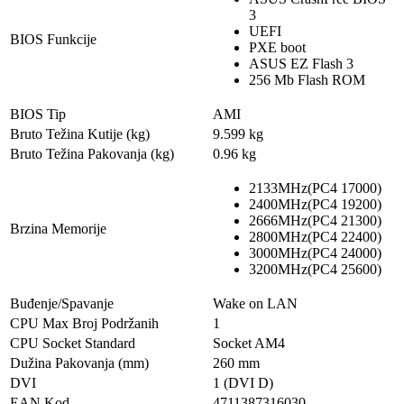
3
UEFI
BIOS Funkcije
PXE boot
ASUS EZ Flash 3
256 Mb Flash ROM
BIOS Tip
AMI
Bruto Težina Kutije (kg)
9.599 kg
Bruto Težina Pakovanja (kg)
0.96 kg
2133MHz(PC4 17000)
2400MHz(PC4 19200)
2666MHz(PC4 21300)
Brzina Memorije
2800MHz(PC4 22400)
3000MHz(PC4 24000)
3200MHz(PC4 25600)
Buđenje/Spavanje
Wake on LAN
CPU Max Broj Podržanih
1
CPU Socket Standard
Socket AM4
Dužina Pakovanja (mm)
260 mm
DVI
1 (DVI D)
EAN Kod
4711387316030