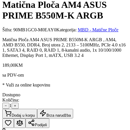
Matična Ploča AM4 ASUS
PRIME B550M-K ARGB
Šifra:
90MB1GC0-M0EAY0
Kategorija:
MBD - Matične Ploče
Matična Ploča AM4 ASUS PRIME B550M-K ARGB , AM4,
AMD B550, DDR4, Broj utora 2, 2133 – 5100MHz, PCIe 4.0 x16
1, SATA3 4, RAID 0, RAID 1, 8-kanalni audio, 1x 10/100/1000
Ethernet, Display Port 1, mATX, USB 3.2 4
189
,
00
KM
sa PDV-om
* Važi za online kupovinu
Dostupno
Količina:
1
−
+
Dodaj u korpu
Brza narudžba
Podijeli