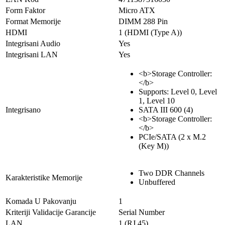
Form Faktor
Micro ATX
Format Memorije
DIMM 288 Pin
HDMI
1 (HDMI (Type A))
Integrisani Audio
Yes
Integrisani LAN
Yes
<b>Storage Controller:
</b>
Supports: Level 0, Level
1, Level 10
Integrisano
SATA III 600 (4)
<b>Storage Controller:
</b>
PCIe/SATA (2 x M.2
(Key M))
Two DDR Channels
Karakteristike Memorije
Unbuffered
Komada U Pakovanju
1
Kriteriji Validacije Garancije
Serial Number
LAN
1 (RJ 45)