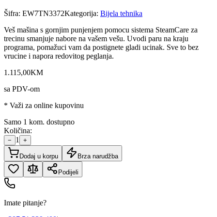
Šifra:
EW7TN3372
Kategorija:
Bijela tehnika
Veš mašina s gornjim punjenjem pomocu sistema SteamCare za
trecinu smanjuje nabore na vašem vešu. Uvodi paru na kraju
programa, pomažuci vam da postignete gladi ucinak. Sve to bez
vrucine i napora redovitog peglanja.
1.115
,
00
KM
sa PDV-om
* Važi za online kupovinu
Samo 1 kom. dostupno
Količina:
1
−
+
Dodaj u korpu
Brza narudžba
Podijeli
Imate pitanje?