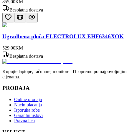
855
,
00
KM
Besplatna dostava
Ugradbena ploča ELECTROLUX EHF6346XOK
529
,
00
KM
Besplatna dostava
Kupujte laptope, računare, monitore i IT opremu po najpovoljnijim
cijenama.
PRODAJA
Online prodaja
Nacin placanja
Isporuka robe
Garantni uslovi
Pravna lica