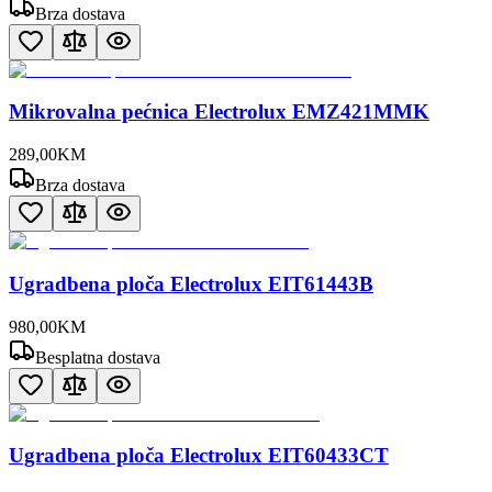
Brza dostava
Mikrovalna pećnica Electrolux EMZ421MMK
289
,
00
KM
Brza dostava
Ugradbena ploča Electrolux EIT61443B
980
,
00
KM
Besplatna dostava
Ugradbena ploča Electrolux EIT60433CT