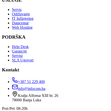
USLUGE
Servis
Održavanje
IT Inžinjering
Datacentar
Web Hosting
PODRŠKA
Help Desk
Garancije
Servisi
SLA Ugovori
Kontakt
+387 51 229 400
info@infocom.ba
Kralja Alfonsa XIII br. 26
78000
Banja Luka
Pon-Pet: 08-20h