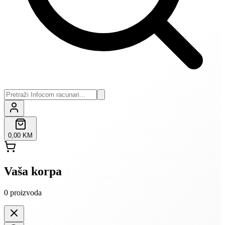
0,00 KM
Vaša korpa
0
proizvoda