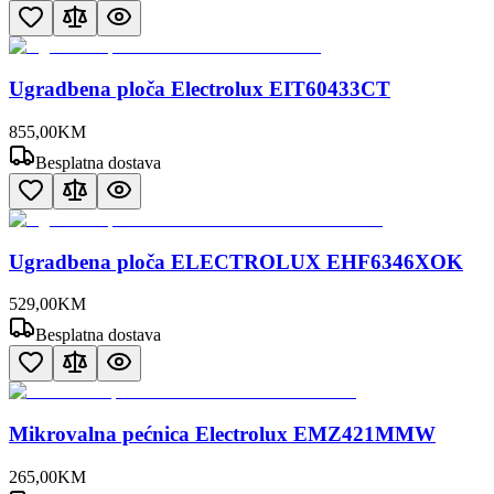
Ugradbena ploča Electrolux EIT60433CT
855
,
00
KM
Besplatna dostava
Ugradbena ploča ELECTROLUX EHF6346XOK
529
,
00
KM
Besplatna dostava
Mikrovalna pećnica Electrolux EMZ421MMW
265
,
00
KM