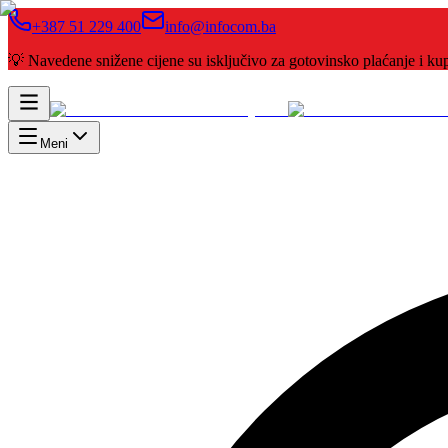
+387 51 229 400
info@infocom.ba
💡 Navedene snižene cijene su isključivo za gotovinsko plaćanje i 
Meni