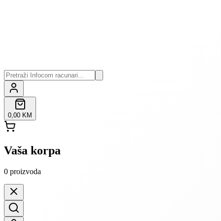
0,00 KM
Vaša korpa
0
proizvoda