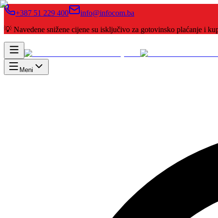
+387 51 229 400
info@infocom.ba
💡 Navedene snižene cijene su isključivo za gotovinsko plaćanje i 
Meni