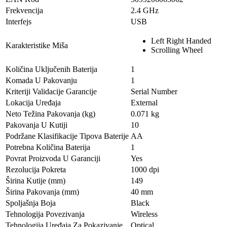
Frekvencija
2.4 GHz
Interfejs
USB
Left Right Handed
Karakteristike Miša
Scrolling Wheel
Količina Uključenih Baterija
1
Komada U Pakovanju
1
Kriteriji Validacije Garancije
Serial Number
Lokacija Uređaja
External
Neto Težina Pakovanja (kg)
0.071 kg
Pakovanja U Kutiji
10
Podržane Klasifikacije Tipova Baterije
AA
Potrebna Količina Baterija
1
Povrat Proizvoda U Garanciji
Yes
Rezolucija Pokreta
1000 dpi
Širina Kutije (mm)
149
Širina Pakovanja (mm)
40 mm
Spoljašnja Boja
Black
Tehnologija Povezivanja
Wireless
Tehnologija Uređaja Za Pokazivanje
Optical