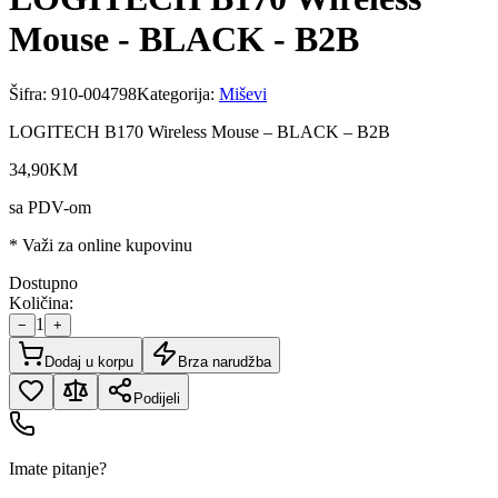
Mouse - BLACK - B2B
Šifra:
910-004798
Kategorija:
Miševi
LOGITECH B170 Wireless Mouse – BLACK – B2B
34
,
90
KM
sa PDV-om
* Važi za online kupovinu
Dostupno
Količina:
1
−
+
Dodaj u korpu
Brza narudžba
Podijeli
Imate pitanje?