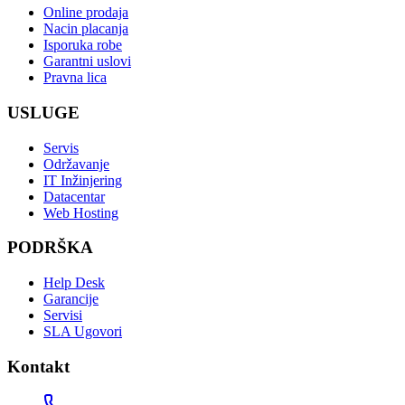
Online prodaja
Nacin placanja
Isporuka robe
Garantni uslovi
Pravna lica
USLUGE
Servis
Održavanje
IT Inžinjering
Datacentar
Web Hosting
PODRŠKA
Help Desk
Garancije
Servisi
SLA Ugovori
Kontakt