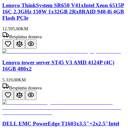
Lenovo ThinkSystem SR650 V41xIntel Xeon 6515P
16C 2.3GHz 150W 1x32GB 2Rx8RAID 940-8i 4GB
Flash PCIe
12.595
,
00
KM
Besplatna dostava
Lenovo tower server ST45 V3 AMD 4124P (4C)
16GB 480x2
5.319
,
00
KM
Besplatna dostava
DELL EMC PowerEdge T1603x3.5"+2x2.5"Intel