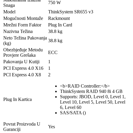
750 W
Snaga
Model
ThinkSystem SR655 v3
Mogućnosti Montaže
Rackmount
Mrežni Form Faktor
Plug In Card
Nazivna Težina
38.8 kg
Neto Težina Pakovanja
38.8 kg
(kg)
Obezbjeđuje Metodu
ECC
Provjere Grešaka
Pakovanja U Kutiji
1
PCI Express 4.0 X16
1
PCI Express 4.0 X8
2
<b>RAID Controller:</b>
ThinkSystem RAID 940 8i 4 GB
Supports: JBOD, Level 0, Level 1,
Plug In Kartica
Level 10, Level 5, Level 50, Level
6, Level 60
SAS/SATA ()
Povrat Proizvoda U
Yes
Garanciji