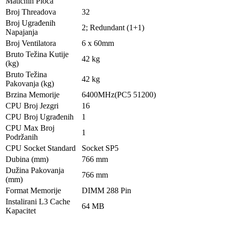
Matičnih Ploča
Broj Threadova
32
Broj Ugrađenih
2; Redundant (1+1)
Napajanja
Broj Ventilatora
6 x 60mm
Bruto Težina Kutije
42 kg
(kg)
Bruto Težina
42 kg
Pakovanja (kg)
Brzina Memorije
6400MHz(PC5 51200)
CPU Broj Jezgri
16
CPU Broj Ugrađenih
1
CPU Max Broj
1
Podržanih
CPU Socket Standard
Socket SP5
Dubina (mm)
766 mm
Dužina Pakovanja
766 mm
(mm)
Format Memorije
DIMM 288 Pin
Instalirani L3 Cache
64 MB
Kapacitet