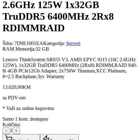
2.6GHz 125W 1x32GB
TruDDR5 6400MHz 2Rx8
RDIMMRAID
Šifra:
7D9E1001EA
Kategorija:
Serveri
RAM Memorija
:
32 GB
Lenovo ThinkSystem SR655 V3, AMD EPYC 9115 (16C 2.6GHz
125W), 1x32GB TruDDR5 6400MHz (2Rx8) RDIMM,RAID 940-
8i 4GB PCIe12Gb Adapter, 2x750W Titanium,XCC Platinum,
8×2.5 Backplane,3yr. Warranty
13.020
,
00
KM
sa PDV-om
* Važi za online kupovinu
Samo 1 kom. dostupno
Količina:
1
−
+