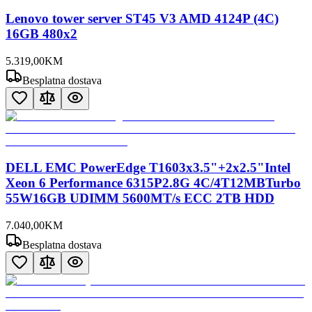
Lenovo tower server ST45 V3 AMD 4124P (4C)
16GB 480x2
5.319
,
00
KM
Besplatna dostava
DELL EMC PowerEdge T1603x3.5"+2x2.5"Intel
Xeon 6 Performance 6315P2.8G 4C/4T12MBTurbo
55W16GB UDIMM 5600MT/s ECC 2TB HDD
7.040
,
00
KM
Besplatna dostava