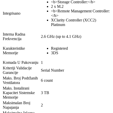
<b>Storage Controller:</b>
2 x M.2
<b>Remote Management Controller:
Integrisano
</b>
XClarity Controller (XCC2)
Platinum
Interna Radna
2.6 GHz (up to 4.1 GHz)
Frekvencija
Karakteristike
Registered
Memorije
3DS
Komada U Pakovanju
1
Kriteriji Validacije
Serial Number
Garancije
Maks. Broj Podržanih
6 count
Ventilatora
Maks. Instalirani
Kapacitet Sistemske
3 TB
Memorije
Maksimalan Broj
2
Napajanja
Maksimalna Izlazna