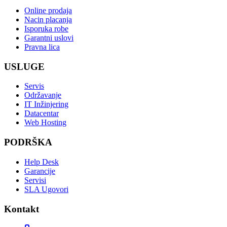
Online prodaja
Nacin placanja
Isporuka robe
Garantni uslovi
Pravna lica
USLUGE
Servis
Održavanje
IT Inžinjering
Datacentar
Web Hosting
PODRŠKA
Help Desk
Garancije
Servisi
SLA Ugovori
Kontakt