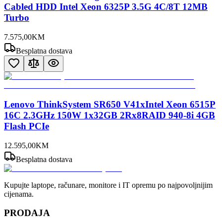
Cabled HDD Intel Xeon 6325P 3.5G 4C/8T 12MB
Turbo
7.575
,
00
KM
Besplatna dostava
Lenovo ThinkSystem SR650 V41xIntel Xeon 6515P
16C 2.3GHz 150W 1x32GB 2Rx8RAID 940-8i 4GB
Flash PCIe
12.595
,
00
KM
Besplatna dostava
Kupujte laptope, računare, monitore i IT opremu po najpovoljnijim
cijenama.
PRODAJA