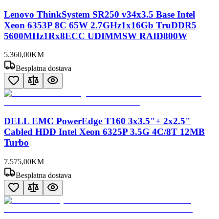
Lenovo ThinkSystem SR250 v34x3.5 Base Intel
Xeon 6353P 8C 65W 2.7GHz1x16Gb TruDDR5
5600MHz1Rx8ECC UDIMMSW RAID800W
5.360
,
00
KM
Besplatna dostava
DELL EMC PowerEdge T160 3x3.5"+ 2x2.5"
Cabled HDD Intel Xeon 6325P 3.5G 4C/8T 12MB
Turbo
7.575
,
00
KM
Besplatna dostava