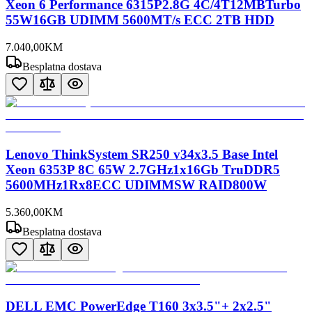
Xeon 6 Performance 6315P2.8G 4C/4T12MBTurbo
55W16GB UDIMM 5600MT/s ECC 2TB HDD
7.040
,
00
KM
Besplatna dostava
Lenovo ThinkSystem SR250 v34x3.5 Base Intel
Xeon 6353P 8C 65W 2.7GHz1x16Gb TruDDR5
5600MHz1Rx8ECC UDIMMSW RAID800W
5.360
,
00
KM
Besplatna dostava
DELL EMC PowerEdge T160 3x3.5"+ 2x2.5"