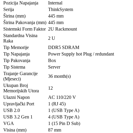
Pozicija Napajanja
Internal
Serija
ThinkSystem
Širina (mm)
445 mm
Širina Pakovanja (mm)
445 mm
Sistemski Form Faktor
2U Rackmount
Standardna Visina
2 U
Raka
Tip Memorije
DDR5 SDRAM
Tip Napajanja
Power Supply hot Plug / redundant
Tip Pakovanja
Box
Tip Sistema
Server
Trajanje Garancije
36 month(s)
(Mjeseci)
Ukupan Broj
12
Memorijskih Utorа
Ulazni Napon
AC 110/220 V
Upravljački Port
1 (RJ 45)
USB 2.0
1 (USB Type A)
USB 3.2 Gen 1
4 (USB Type A)
VGA
1 (15 Pin D Sub)
Visina (mm)
87 mm