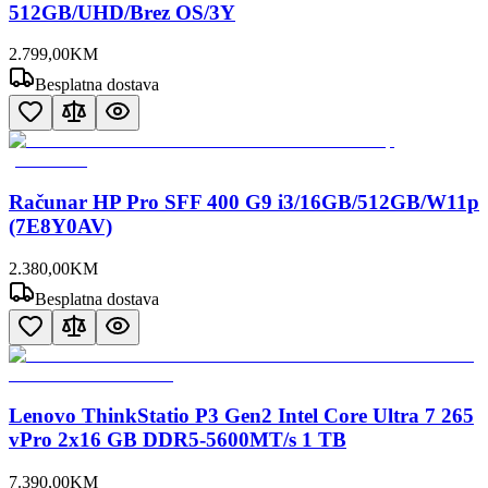
512GB/UHD/Brez OS/3Y
2.799
,
00
KM
Besplatna dostava
Računar HP Pro SFF 400 G9 i3/16GB/512GB/W11p
(7E8Y0AV)
2.380
,
00
KM
Besplatna dostava
Lenovo ThinkStatio P3 Gen2 Intel Core Ultra 7 265
vPro 2x16 GB DDR5-5600MT/s 1 TB
7.390
,
00
KM