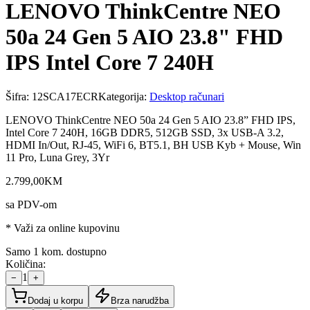
LENOVO ThinkCentre NEO
50a 24 Gen 5 AIO 23.8" FHD
IPS Intel Core 7 240H
Šifra:
12SCA17ECR
Kategorija:
Desktop računari
LENOVO ThinkCentre NEO 50a 24 Gen 5 AIO 23.8” FHD IPS,
Intel Core 7 240H, 16GB DDR5, 512GB SSD, 3x USB-A 3.2,
HDMI In/Out, RJ-45, WiFi 6, BT5.1, BH USB Kyb + Mouse, Win
11 Pro, Luna Grey, 3Yr
2.799
,
00
KM
sa PDV-om
* Važi za online kupovinu
Samo 1 kom. dostupno
Količina:
1
−
+
Dodaj u korpu
Brza narudžba