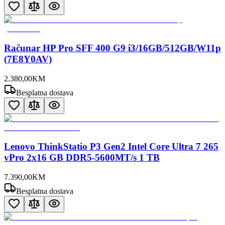
Računar HP Pro SFF 400 G9 i3/16GB/512GB/W11p
(7E8Y0AV)
2.380
,
00
KM
Besplatna dostava
Lenovo ThinkStatio P3 Gen2 Intel Core Ultra 7 265
vPro 2x16 GB DDR5-5600MT/s 1 TB
7.390
,
00
KM
Besplatna dostava