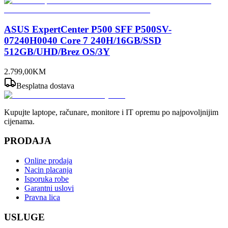
ASUS ExpertCenter P500 SFF P500SV-
07240H0040 Core 7 240H/16GB/SSD
512GB/UHD/Brez OS/3Y
2.799
,
00
KM
Besplatna dostava
Kupujte laptope, računare, monitore i IT opremu po najpovoljnijim
cijenama.
PRODAJA
Online prodaja
Nacin placanja
Isporuka robe
Garantni uslovi
Pravna lica
USLUGE