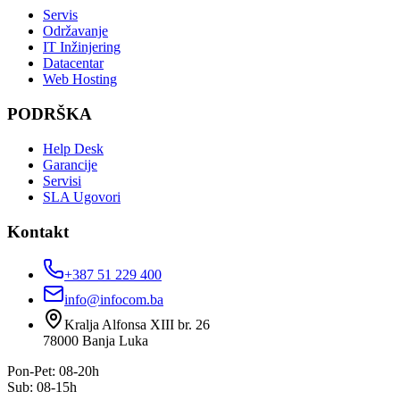
Servis
Održavanje
IT Inžinjering
Datacentar
Web Hosting
PODRŠKA
Help Desk
Garancije
Servisi
SLA Ugovori
Kontakt
+387 51 229 400
info@infocom.ba
Kralja Alfonsa XIII br. 26
78000
Banja Luka
Pon-Pet: 08-20h
Sub: 08-15h