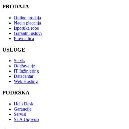
PRODAJA
Online prodaja
Nacin placanja
Isporuka robe
Garantni uslovi
Pravna lica
USLUGE
Servis
Održavanje
IT Inžinjering
Datacentar
Web Hosting
PODRŠKA
Help Desk
Garancije
Servisi
SLA Ugovori