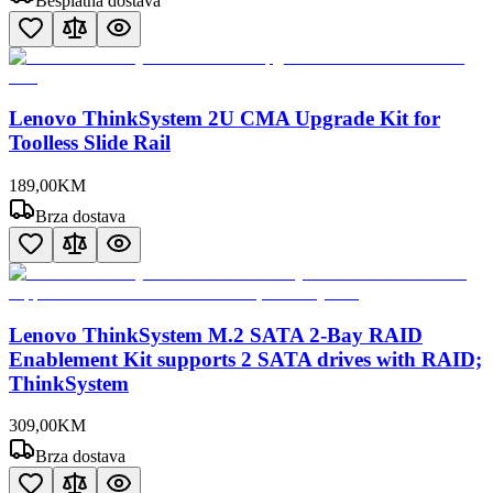
Besplatna dostava
Lenovo ThinkSystem 2U CMA Upgrade Kit for
Toolless Slide Rail
189
,
00
KM
Brza dostava
Lenovo ThinkSystem M.2 SATA 2-Bay RAID
Enablement Kit supports 2 SATA drives with RAID;
ThinkSystem
309
,
00
KM
Brza dostava