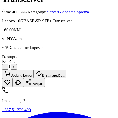
Šifra:
46C3447
Kategorija:
Serveri - dodatna oprema
Lenovo 10GBASE-SR SFP+ Transceiver
160
,
00
KM
sa PDV-om
* Važi za online kupovinu
Dostupno
Količina:
1
−
+
Dodaj u korpu
Brza narudžba
Podijeli
Imate pitanje?
+387 51 229 400
|