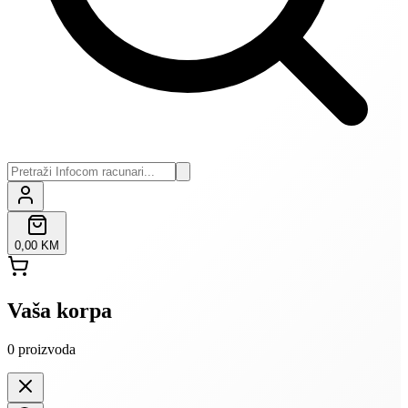
0,00 KM
Vaša korpa
0
proizvoda