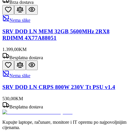
Brza dostava
Nema slike
SRV DOD LN MEM 32GB 5600MHz 2RX8
RDIMM 4X77A88051
1.399
,
00
KM
Besplatna dostava
Nema slike
SRV DOD LN CRPS 800W 230V Tt PSU v1.4
530
,
00
KM
Besplatna dostava
Kupujte laptope, računare, monitore i IT opremu po najpovoljnijim
cijenama.