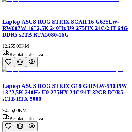
Laptop ASUS ROG STRIX SCAR 16 G635LW-
RW007W 16"2,5K 240Hz U9-275HX 24C/24T 64G
DDR5 s2TB RTX5080-16G
12.255
,
00
KM
Besplatna dostava
Laptop ASUS ROG STRIX G18 G815LW-S9035W
18"2,5K 240Hz U9-275HX 24C/24T 32GB DDR5
s1TB RTX 5080
9.635
,
00
KM
Besplatna dostava