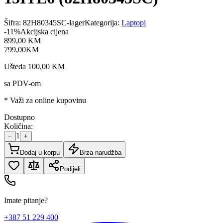
Šifra:
82H80345SC-lager
Kategorija:
Laptopi
-
11
%
Akcijska cijena
899
,
00
KM
799
,
00
KM
Ušteda
100,00
KM
sa PDV-om
* Važi za online kupovinu
Dostupno
Količina:
1
−
+
Dodaj u korpu
Brza narudžba
Podijeli
Imate pitanje?
+387 51 229 400
|