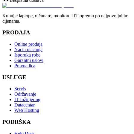
Besplatna dostava
Kupujte laptope, računare, monitore i IT opremu po najpovoljnijim
cijenama.
PRODAJA
Online prodaja
Nacin placanja
Isporuka robe
Garantni uslovi
Pravna lica
USLUGE
Servis
Održavanje
IT Inžinjering
Datacentar
Web Hosting
PODRŠKA
Help Desk