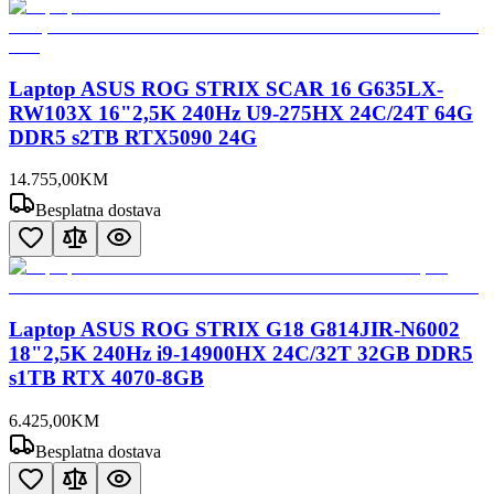
Laptop ASUS ROG STRIX SCAR 16 G635LX-
RW103X 16"2,5K 240Hz U9-275HX 24C/24T 64G
DDR5 s2TB RTX5090 24G
14.755
,
00
KM
Besplatna dostava
Laptop ASUS ROG STRIX G18 G814JIR-N6002
18"2,5K 240Hz i9-14900HX 24C/32T 32GB DDR5
s1TB RTX 4070-8GB
6.425
,
00
KM
Besplatna dostava