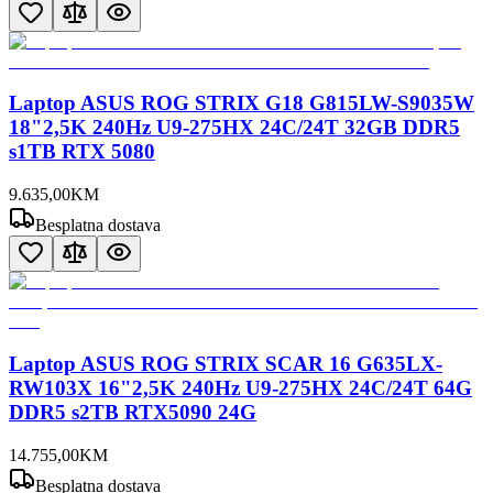
Laptop ASUS ROG STRIX G18 G815LW-S9035W
18"2,5K 240Hz U9-275HX 24C/24T 32GB DDR5
s1TB RTX 5080
9.635
,
00
KM
Besplatna dostava
Laptop ASUS ROG STRIX SCAR 16 G635LX-
RW103X 16"2,5K 240Hz U9-275HX 24C/24T 64G
DDR5 s2TB RTX5090 24G
14.755
,
00
KM
Besplatna dostava