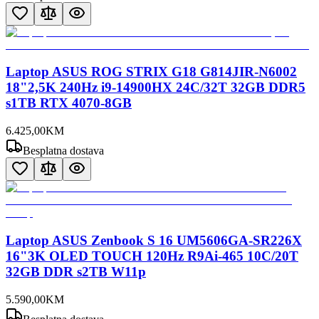
Laptop ASUS ROG STRIX G18 G814JIR-N6002
18"2,5K 240Hz i9-14900HX 24C/32T 32GB DDR5
s1TB RTX 4070-8GB
6.425
,
00
KM
Besplatna dostava
Laptop ASUS Zenbook S 16 UM5606GA-SR226X
16"3K OLED TOUCH 120Hz R9Ai-465 10C/20T
32GB DDR s2TB W11p
5.590
,
00
KM