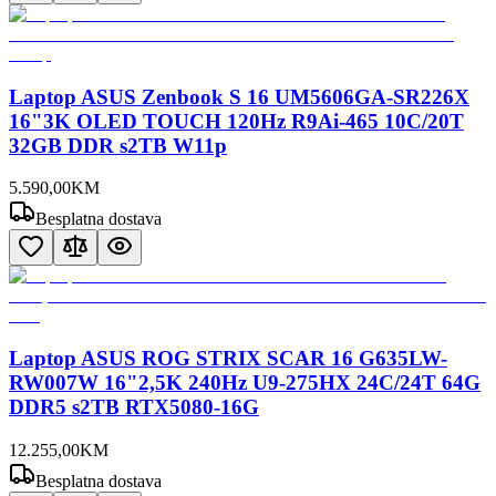
Laptop ASUS Zenbook S 16 UM5606GA-SR226X
16"3K OLED TOUCH 120Hz R9Ai-465 10C/20T
32GB DDR s2TB W11p
5.590
,
00
KM
Besplatna dostava
Laptop ASUS ROG STRIX SCAR 16 G635LW-
RW007W 16"2,5K 240Hz U9-275HX 24C/24T 64G
DDR5 s2TB RTX5080-16G
12.255
,
00
KM
Besplatna dostava