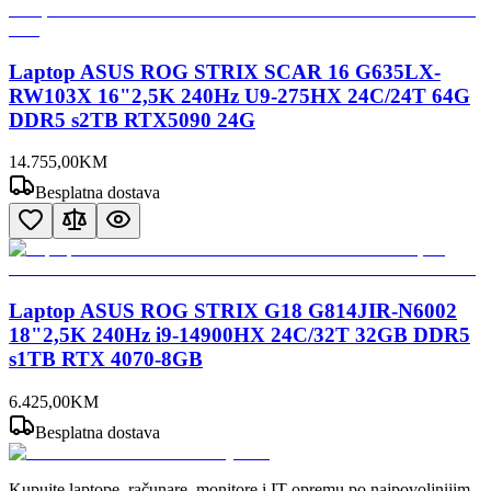
Laptop ASUS ROG STRIX SCAR 16 G635LX-
RW103X 16"2,5K 240Hz U9-275HX 24C/24T 64G
DDR5 s2TB RTX5090 24G
14.755
,
00
KM
Besplatna dostava
Laptop ASUS ROG STRIX G18 G814JIR-N6002
18"2,5K 240Hz i9-14900HX 24C/32T 32GB DDR5
s1TB RTX 4070-8GB
6.425
,
00
KM
Besplatna dostava
Kupujte laptope, računare, monitore i IT opremu po najpovoljnijim