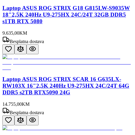
Laptop ASUS ROG STRIX G18 G815LW-S9035W
18"2,5K 240Hz U9-275HX 24C/24T 32GB DDR5
s1TB RTX 5080
9.635
,
00
KM
Besplatna dostava
Laptop ASUS ROG STRIX SCAR 16 G635LX-
RW103X 16"2,5K 240Hz U9-275HX 24C/24T 64G
DDR5 s2TB RTX5090 24G
14.755
,
00
KM
Besplatna dostava