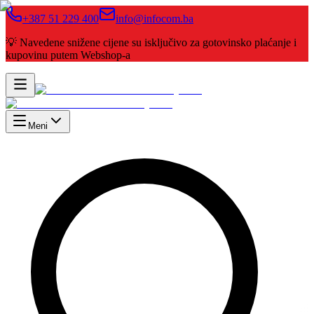
+387 51 229 400
info@infocom.ba
💡 Navedene snižene cijene su isključivo za gotovinsko plaćanje i
kupovinu putem Webshop-a
Meni