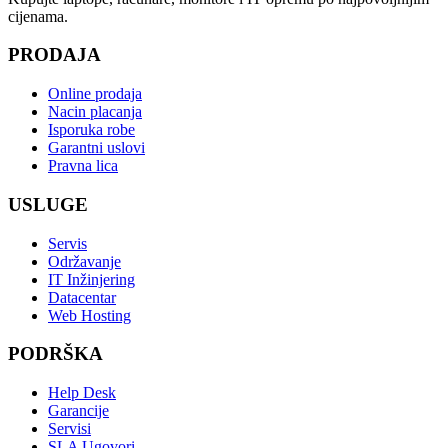
cijenama.
PRODAJA
Online prodaja
Nacin placanja
Isporuka robe
Garantni uslovi
Pravna lica
USLUGE
Servis
Održavanje
IT Inžinjering
Datacentar
Web Hosting
PODRŠKA
Help Desk
Garancije
Servisi
SLA Ugovori