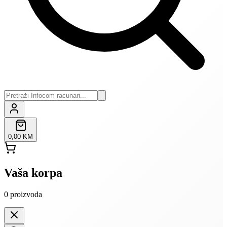
0,00 KM
Vaša korpa
0
proizvoda