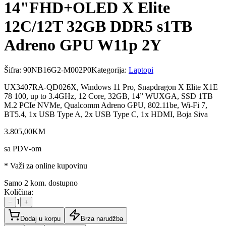
14"FHD+OLED X Elite
12C/12T 32GB DDR5 s1TB
Adreno GPU W11p 2Y
Šifra:
90NB16G2-M002P0
Kategorija:
Laptopi
UX3407RA-QD026X, Windows 11 Pro, Snapdragon X Elite X1E
78 100, up to 3.4GHz, 12 Core, 32GB, 14” WUXGA, SSD 1TB
M.2 PCIe NVMe, Qualcomm Adreno GPU, 802.11be, Wi-Fi 7,
BT5.4, 1x USB Type A, 2x USB Type C, 1x HDMI, Boja Siva
3.805
,
00
KM
sa PDV-om
* Važi za online kupovinu
Samo 2 kom. dostupno
Količina:
1
−
+
Dodaj u korpu
Brza narudžba