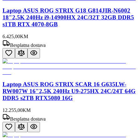
Laptop ASUS ROG STRIX G18 G814JIR-N6002
18"2,5K 240Hz i9-14900HX 24C/32T 32GB DDR5
s1TB RTX 4070-8GB
6.425
,
00
KM
Besplatna dostava
Laptop ASUS ROG STRIX SCAR 16 G635LW-
RW007W 16"2,5K 240Hz U9-275HX 24C/24T 64G
DDR5 s2TB RTX5080 16G
12.255
,
00
KM
Besplatna dostava