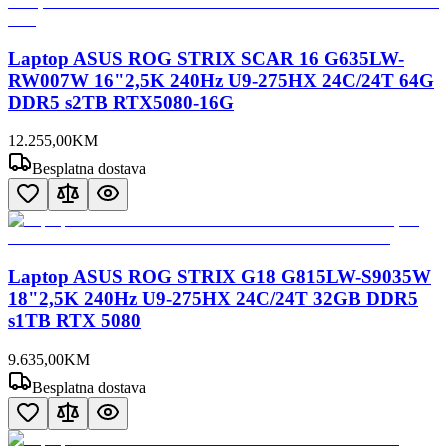
Laptop ASUS ROG STRIX SCAR 16 G635LW-
RW007W 16"2,5K 240Hz U9-275HX 24C/24T 64G
DDR5 s2TB RTX5080-16G
12.255
,
00
KM
Besplatna dostava
Laptop ASUS ROG STRIX G18 G815LW-S9035W
18"2,5K 240Hz U9-275HX 24C/24T 32GB DDR5
s1TB RTX 5080
9.635
,
00
KM
Besplatna dostava