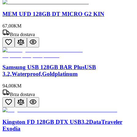
MEM UFD 128GB DT MICRO G2 KIN
67
,
00
KM
Brza dostava
Samsung USB 128GB BAR PlusUSB
3.2,Waterproof,Goldplatinum
94
,
00
KM
Brza dostava
Kingston FD 128GB DTX USB3.2DataTraveler
Exodia