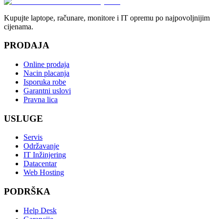
Kupujte laptope, računare, monitore i IT opremu po najpovoljnijim
cijenama.
PRODAJA
Online prodaja
Nacin placanja
Isporuka robe
Garantni uslovi
Pravna lica
USLUGE
Servis
Održavanje
IT Inžinjering
Datacentar
Web Hosting
PODRŠKA
Help Desk