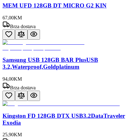
MEM UFD 128GB DT MICRO G2 KIN
67
,
00
KM
Brza dostava
Samsung USB 128GB BAR PlusUSB
3.2,Waterproof,Goldplatinum
94
,
00
KM
Brza dostava
Kingston FD 128GB DTX USB3.2DataTraveler
Exodia
25
,
90
KM