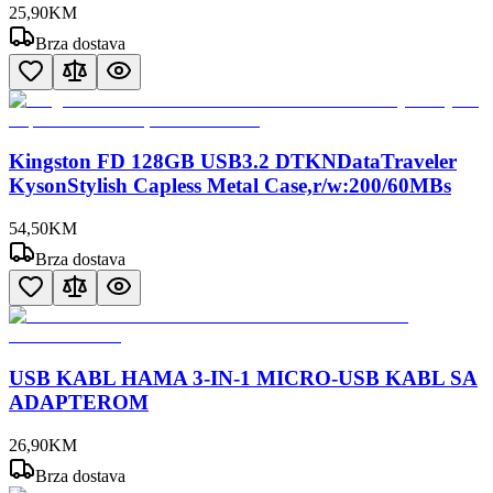
25
,
90
KM
Brza dostava
Kingston FD 128GB USB3.2 DTKNDataTraveler
KysonStylish Capless Metal Case,r/w:200/60MBs
54
,
50
KM
Brza dostava
USB KABL HAMA 3-IN-1 MICRO-USB KABL SA
ADAPTEROM
26
,
90
KM
Brza dostava