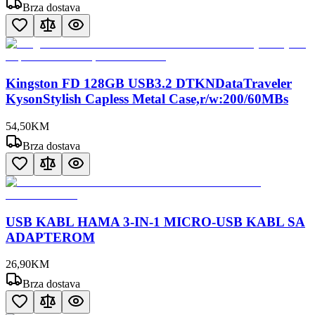
Brza dostava
Kingston FD 128GB USB3.2 DTKNDataTraveler
KysonStylish Capless Metal Case,r/w:200/60MBs
54
,
50
KM
Brza dostava
USB KABL HAMA 3-IN-1 MICRO-USB KABL SA
ADAPTEROM
26
,
90
KM
Brza dostava