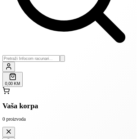
0,00 KM
Vaša korpa
0
proizvoda