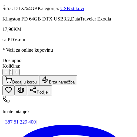
Šifra:
DTX/64GB
Kategorija:
USB stikovi
Kingston FD 64GB DTX USB3.2,DataTraveler Exodia
17
,
90
KM
sa PDV-om
* Važi za online kupovinu
Dostupno
Količina:
1
−
+
Dodaj u korpu
Brza narudžba
Podijeli
Imate pitanje?
+387 51 229 400
|