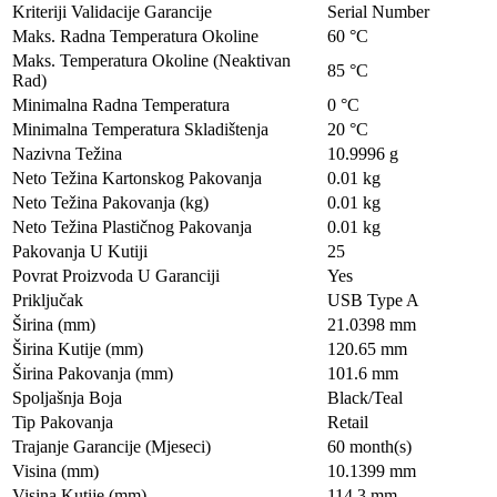
Kriteriji Validacije Garancije
Serial Number
Maks. Radna Temperatura Okoline
60 °C
Maks. Temperatura Okoline (Neaktivan
85 °C
Rad)
Minimalna Radna Temperatura
0 °C
Minimalna Temperatura Skladištenja
20 °C
Nazivna Težina
10.9996 g
Neto Težina Kartonskog Pakovanja
0.01 kg
Neto Težina Pakovanja (kg)
0.01 kg
Neto Težina Plastičnog Pakovanja
0.01 kg
Pakovanja U Kutiji
25
Povrat Proizvoda U Garanciji
Yes
Priključak
USB Type A
Širina (mm)
21.0398 mm
Širina Kutije (mm)
120.65 mm
Širina Pakovanja (mm)
101.6 mm
Spoljašnja Boja
Black/Teal
Tip Pakovanja
Retail
Trajanje Garancije (Mjeseci)
60 month(s)
Visina (mm)
10.1399 mm
Visina Kutije (mm)
114.3 mm