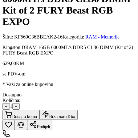
Kit of 2 FURY Beast RGB
EXPO
Šifra:
KF560C36BBEAK2-16
Kategorija:
RAM - Memorija
Kingston DRAM 16GB 6000MT/s DDR5 CL36 DIMM (Kit of 2)
FURY Beast RGB EXPO
629
,
00
KM
sa PDV-om
* Važi za online kupovinu
Dostupno
Količina:
1
−
+
Dodaj u korpu
Brza narudžba
Podijeli