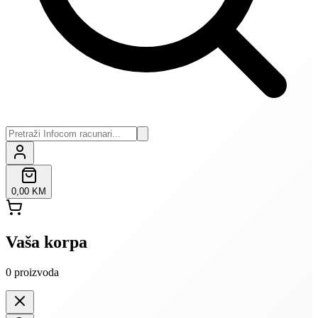
0,00 KM
Vaša korpa
0
proizvoda