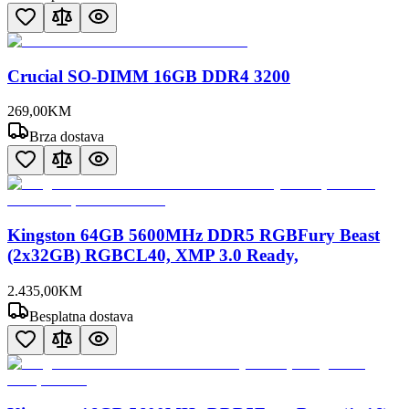
Crucial SO-DIMM 16GB DDR4 3200
269
,
00
KM
Brza dostava
Kingston 64GB 5600MHz DDR5 RGBFury Beast
(2x32GB) RGBCL40, XMP 3.0 Ready,
2.435
,
00
KM
Besplatna dostava