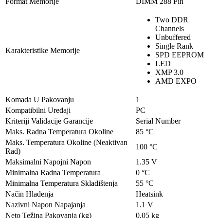
Format Memorije
DIMM 288 Pin
Two DDR
Channels
Unbuffered
Single Rank
Karakteristike Memorije
SPD EEPROM
LED
XMP 3.0
AMD EXPO
Komada U Pakovanju
1
Kompatibilni Uređaji
PC
Kriteriji Validacije Garancije
Serial Number
Maks. Radna Temperatura Okoline
85 °C
Maks. Temperatura Okoline (Neaktivan
100 °C
Rad)
Maksimalni Napojni Napon
1.35 V
Minimalna Radna Temperatura
0 °C
Minimalna Temperatura Skladištenja
55 °C
Način Hlađenja
Heatsink
Nazivni Napon Napajanja
1.1 V
Neto Težina Pakovanja (kg)
0.05 kg