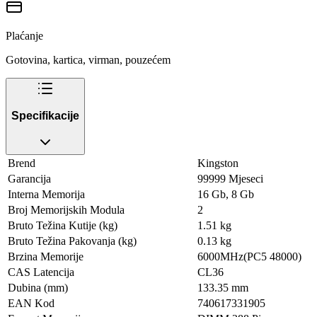
Plaćanje
Gotovina, kartica, virman, pouzećem
Specifikacije
Brend
Kingston
Garancija
99999 Mjeseci
Interna Memorija
16 Gb, 8 Gb
Broj Memorijskih Modula
2
Bruto Težina Kutije (kg)
1.51 kg
Bruto Težina Pakovanja (kg)
0.13 kg
Brzina Memorije
6000MHz(PC5 48000)
CAS Latencija
CL36
Dubina (mm)
133.35 mm
EAN Kod
740617331905