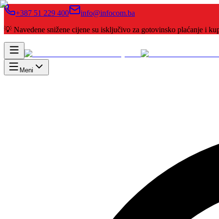
+387 51 229 400
info@infocom.ba
💡 Navedene snižene cijene su isključivo za gotovinsko plaćanje i 
Meni