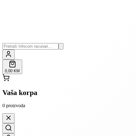
0,00 KM
Vaša korpa
0
proizvoda