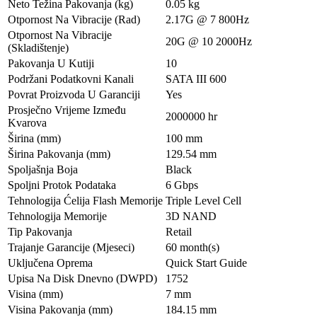
Neto Težina Pakovanja (kg)
0.05 kg
Otpornost Na Vibracije (Rad)
2.17G @ 7 800Hz
Otpornost Na Vibracije
20G @ 10 2000Hz
(Skladištenje)
Pakovanja U Kutiji
10
Podržani Podatkovni Kanali
SATA III 600
Povrat Proizvoda U Garanciji
Yes
Prosječno Vrijeme Između
2000000 hr
Kvarova
Širina (mm)
100 mm
Širina Pakovanja (mm)
129.54 mm
Spoljašnja Boja
Black
Spoljni Protok Podataka
6 Gbps
Tehnologija Ćelija Flash Memorije
Triple Level Cell
Tehnologija Memorije
3D NAND
Tip Pakovanja
Retail
Trajanje Garancije (Mjeseci)
60 month(s)
Uključena Oprema
Quick Start Guide
Upisa Na Disk Dnevno (DWPD)
1752
Visina (mm)
7 mm
Visina Pakovanja (mm)
184.15 mm