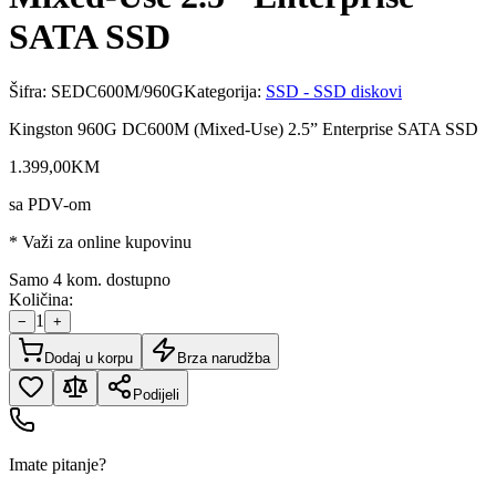
SATA SSD
Šifra:
SEDC600M/960G
Kategorija:
SSD - SSD diskovi
Kingston 960G DC600M (Mixed-Use) 2.5” Enterprise SATA SSD
1.399
,
00
KM
sa PDV-om
* Važi za online kupovinu
Samo 4 kom. dostupno
Količina:
1
−
+
Dodaj u korpu
Brza narudžba
Podijeli
Imate pitanje?