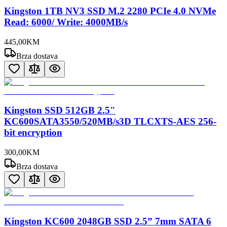
Kingston 1TB NV3 SSD M.2 2280 PCIe 4.0 NVMe
Read: 6000/ Write: 4000MB/s
445
,
00
KM
Brza dostava
Kingston SSD 512GB 2.5"
KC600SATA3550/520MB/s3D TLCXTS-AES 256-
bit encryption
300
,
00
KM
Brza dostava
Kingston KC600 2048GB SSD 2.5” 7mm SATA 6