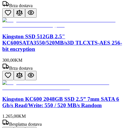
Brza dostava
Kingston SSD 512GB 2.5"
KC600SATA3550/520MB/s3D TLCXTS-AES 256-
bit encryption
300
,
00
KM
Brza dostava
Kingston KC600 2048GB SSD 2.5” 7mm SATA 6
Gb/s Read/Write: 550 / 520 MB/s Random
1.265
,
00
KM
Besplatna dostava