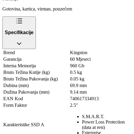
Gotovina, kartica, virman, pouzećem
Specifikacije
Brend
Kingston
Garancija
60 Mjeseci
Interna Memorija
960 Gb
Bruto Težina Kutije (kg)
0.5 kg
Bruto Težina Pakovanja (kg)
0.05 kg
Dubina (mm)
69.9 mm
Dužina Pakovanja (mm)
9.14 mm
EAN Kod
740617334913
Form Faktor
2.5"
S.M.A.R.T.
Power Loss Protection
Karakteristike SSD A
(data at rest)
Enterprise