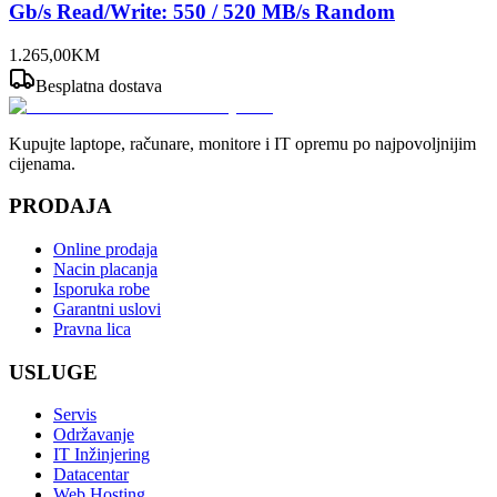
Gb/s Read/Write: 550 / 520 MB/s Random
1.265
,
00
KM
Besplatna dostava
Kupujte laptope, računare, monitore i IT opremu po najpovoljnijim
cijenama.
PRODAJA
Online prodaja
Nacin placanja
Isporuka robe
Garantni uslovi
Pravna lica
USLUGE
Servis
Održavanje
IT Inžinjering
Datacentar
Web Hosting