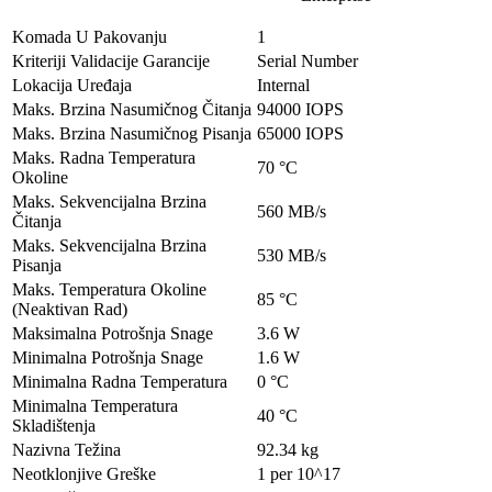
Komada U Pakovanju
1
Kriteriji Validacije Garancije
Serial Number
Lokacija Uređaja
Internal
Maks. Brzina Nasumičnog Čitanja
94000 IOPS
Maks. Brzina Nasumičnog Pisanja
65000 IOPS
Maks. Radna Temperatura
70 °C
Okoline
Maks. Sekvencijalna Brzina
560 MB/s
Čitanja
Maks. Sekvencijalna Brzina
530 MB/s
Pisanja
Maks. Temperatura Okoline
85 °C
(Neaktivan Rad)
Maksimalna Potrošnja Snage
3.6 W
Minimalna Potrošnja Snage
1.6 W
Minimalna Radna Temperatura
0 °C
Minimalna Temperatura
40 °C
Skladištenja
Nazivna Težina
92.34 kg
Neotklonjive Greške
1 per 10^17