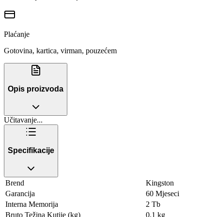
Plaćanje
Gotovina, kartica, virman, pouzećem
Opis proizvoda
Učitavanje...
Specifikacije
Brend
Kingston
Garancija
60 Mjeseci
Interna Memorija
2 Tb
Bruto Težina Kutije (kg)
0.1 kg