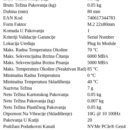
Bruto Težina Pakovanja (kg)
0.05 kg
Dubina (mm)
80 mm
EAN Kod
740617344783
Form Faktor
M.2 22x80mm
Komada U Pakovanju
1
Kriteriji Validacije Garancije
Serial Number
Lokacija Uređaja
Plug In Module
Maks. Radna Temperatura Okoline
70 °C
Maks. Sekvencijalna Brzina Čitanja
6000 MB/s
Maks. Sekvencijalna Brzina Pisanja
5000 MB/s
Maks. Temperatura Okoline (Neaktivan Rad)
85 °C
Minimalna Radna Temperatura
0 °C
Minimalna Temperatura Skladištenja
40 °C
Nazivna Težina
7 g
Neto Težina Kartonskog Pakovanja
0.05 kg
Neto Težina Pakovanja (kg)
0.007 kg
Neto Težina Plastičnog Pakovanja
0.05 kg
Otpornost Na Vibracije (Skladištenje)
10G @ 10 100Hz
Pakovanja U Kutiji
20
Podržani Podatkovni Kanali
NVMe PCIe® Gen4