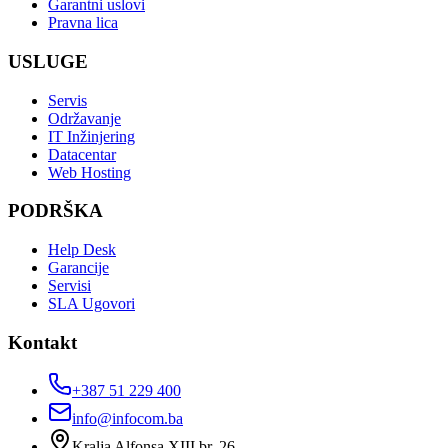
Garantni uslovi
Pravna lica
USLUGE
Servis
Održavanje
IT Inžinjering
Datacentar
Web Hosting
PODRŠKA
Help Desk
Garancije
Servisi
SLA Ugovori
Kontakt
+387 51 229 400
info@infocom.ba
Kralja Alfonsa XIII br. 26