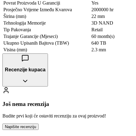
Povrat Proizvoda U Garanciji
Yes
Prosječno Vrijeme Između Kvarova
2000000 hr
Širina (mm)
22 mm
Tehnologija Memorije
3D NAND
Tip Pakovanja
Retail
Trajanje Garancije (Mjeseci)
60 month(s)
Ukupno Upisanih Bajtova (TBW)
640 TB
Visina (mm)
2.3 mm
Recenzije kupaca
Još nema recenzija
Budite prvi koji će ostaviti recenziju za ovaj proizvod!
Napišite recenziju