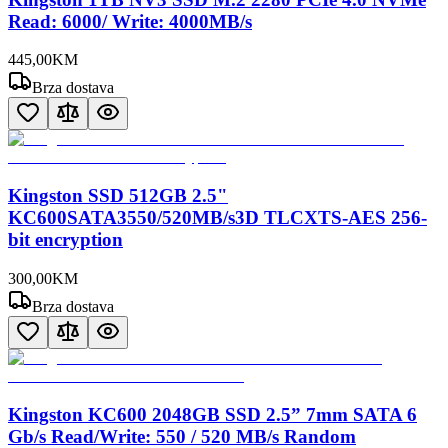
Read: 6000/ Write: 4000MB/s
445
,
00
KM
Brza dostava
Kingston SSD 512GB 2.5"
KC600SATA3550/520MB/s3D TLCXTS-AES 256-
bit encryption
300
,
00
KM
Brza dostava
Kingston KC600 2048GB SSD 2.5” 7mm SATA 6
Gb/s Read/Write: 550 / 520 MB/s Random