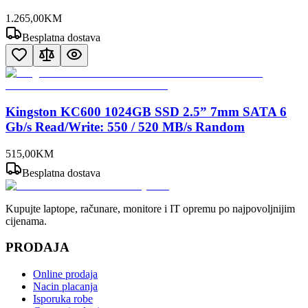
1.265
,
00
KM
Besplatna dostava
Kingston KC600 1024GB SSD 2.5” 7mm SATA 6
Gb/s Read/Write: 550 / 520 MB/s Random
515
,
00
KM
Besplatna dostava
Kupujte laptope, računare, monitore i IT opremu po najpovoljnijim
cijenama.
PRODAJA
Online prodaja
Nacin placanja
Isporuka robe