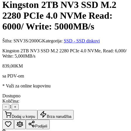
Kingston 2TB NV3 SSD M.2
2280 PCIe 4.0 NVMe Read:
6000/ Write: 5000MB/s
Šifra:
SNV3S/2000G
Kategorija:
SSD - SSD diskovi
Kingston 2TB NV3 SSD M.2 2280 PCIe 4.0 NVMe, Read: 6,000/
Write: 5,000MB/s
839
,
00
KM
sa PDV-om
* Važi za online kupovinu
Dostupno
Količina:
1
−
+
Dodaj u korpu
Brza narudžba
Podijeli