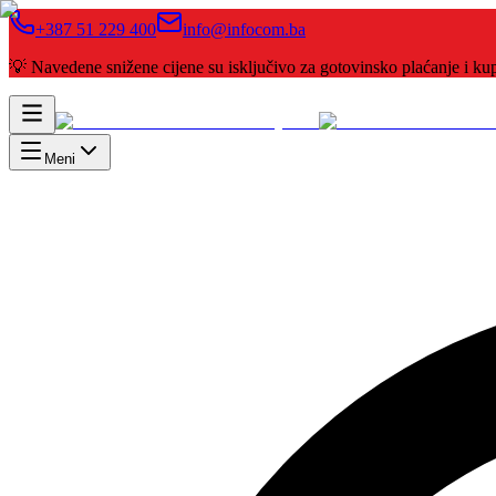
+387 51 229 400
info@infocom.ba
💡 Navedene snižene cijene su isključivo za gotovinsko plaćanje i 
Meni