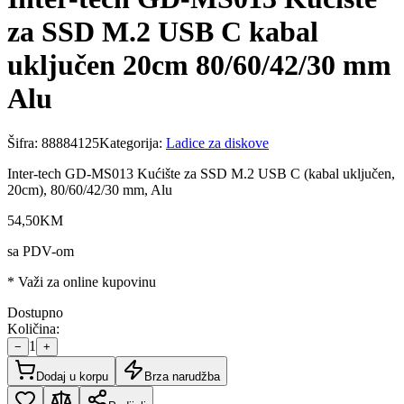
za SSD M.2 USB C kabal
uključen 20cm 80/60/42/30 mm
Alu
Šifra:
88884125
Kategorija:
Ladice za diskove
Inter-tech GD-MS013 Kućište za SSD M.2 USB C (kabal uključen,
20cm), 80/60/42/30 mm, Alu
54
,
50
KM
sa PDV-om
* Važi za online kupovinu
Dostupno
Količina:
1
−
+
Dodaj u korpu
Brza narudžba