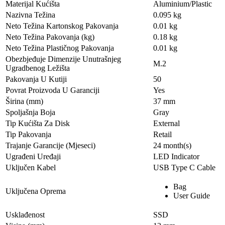
Materijal Kućišta
Aluminium/Plastic
Nazivna Težina
0.095 kg
Neto Težina Kartonskog Pakovanja
0.01 kg
Neto Težina Pakovanja (kg)
0.18 kg
Neto Težina Plastičnog Pakovanja
0.01 kg
Obezbjeđuje Dimenzije Unutrašnjeg
M.2
Ugradbenog Ležišta
Pakovanja U Kutiji
50
Povrat Proizvoda U Garanciji
Yes
Širina (mm)
37 mm
Spoljašnja Boja
Gray
Tip Kućišta Za Disk
External
Tip Pakovanja
Retail
Trajanje Garancije (Mjeseci)
24 month(s)
Ugrađeni Uređaji
LED Indicator
Uključen Kabel
USB Type C Cable
Bag
Uključena Oprema
User Guide
Usklađenost
SSD