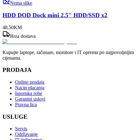
Nema slike
HDD DOD Dock mini 2.5" HDD/SSD x2
48
,
50
KM
Brza dostava
Kupujte laptope, računare, monitore i IT opremu po najpovoljnijim
cijenama.
PRODAJA
Online prodaja
Nacin placanja
Isporuka robe
Garantni uslovi
Pravna lica
USLUGE
Servis
Održavanje
IT Inžinjering