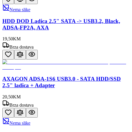
Nema slike
HDD DOD Ladica 2.5" SATA -> USB3.2, Black,
ADSA-FP2A, AXA
19
,
50
KM
Brza dostava
AXAGON ADSA-1S6 USB3.0 - SATA HDD/SSD
2,5" ladica + Adapter
20
,
50
KM
Brza dostava
Nema slike