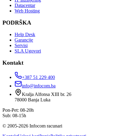
Datacentar
Web Hosting
PODRŠKA
Help Desk
Garancije
Servisi
SLA Ugovori
Kontakt
+387 51 229 400
info@infocom.ba
Kralja Alfonsa XIII br. 26
78000
Banja Luka
Pon-Pet: 08-20h
Sub: 08-15h
©
2005
-
2026
Infocom racunari