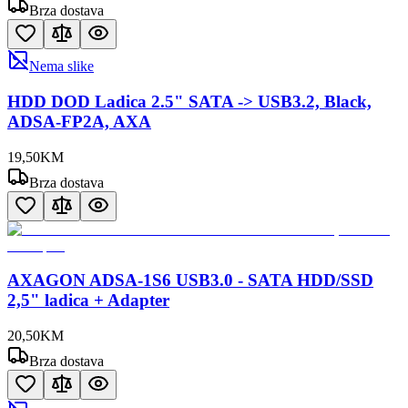
Brza dostava
Nema slike
HDD DOD Ladica 2.5" SATA -> USB3.2, Black,
ADSA-FP2A, AXA
19
,
50
KM
Brza dostava
AXAGON ADSA-1S6 USB3.0 - SATA HDD/SSD
2,5" ladica + Adapter
20
,
50
KM
Brza dostava