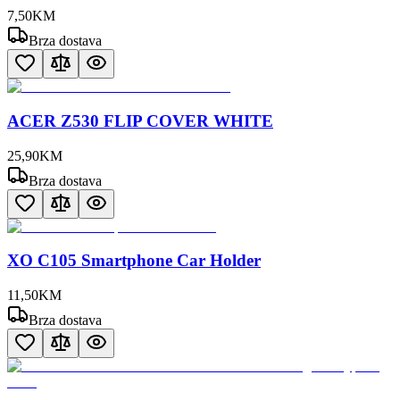
7
,
50
KM
Brza dostava
ACER Z530 FLIP COVER WHITE
25
,
90
KM
Brza dostava
XO C105 Smartphone Car Holder
11
,
50
KM
Brza dostava