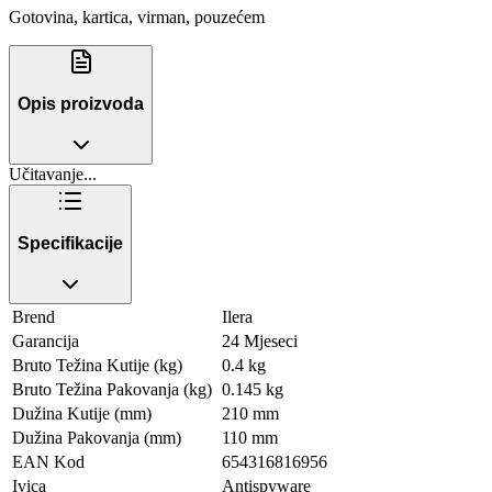
Gotovina, kartica, virman, pouzećem
Opis proizvoda
Učitavanje...
Specifikacije
Brend
Ilera
Garancija
24 Mjeseci
Bruto Težina Kutije (kg)
0.4 kg
Bruto Težina Pakovanja (kg)
0.145 kg
Dužina Kutije (mm)
210 mm
Dužina Pakovanja (mm)
110 mm
EAN Kod
654316816956
Ivica
Antispyware