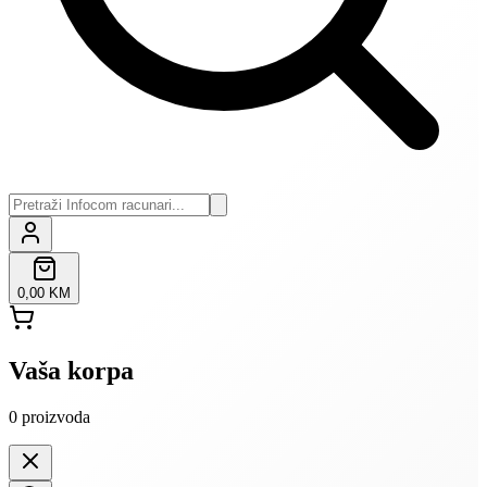
0,00 KM
Vaša korpa
0
proizvoda