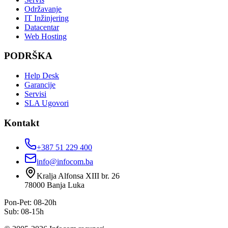
Održavanje
IT Inžinjering
Datacentar
Web Hosting
PODRŠKA
Help Desk
Garancije
Servisi
SLA Ugovori
Kontakt
+387 51 229 400
info@infocom.ba
Kralja Alfonsa XIII br. 26
78000
Banja Luka
Pon-Pet: 08-20h
Sub: 08-15h