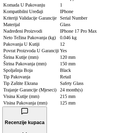
Komada U Pakovanju
1
Kompatibilni Uređaji
IPhone
Kriteriji Validacije Garancije
Serial Number
Materijal
Glass
Nadređeni Proizvodi
IPhone 17 Pro Max
Neto Težina Pakovanja (kg)
0.046 kg
Pakovanja U Kutiji
12
Povrat Proizvoda U Garanciji
Yes
Širina Kutije (mm)
120 mm
Širina Pakovanja (mm)
150 mm
Spoljašnja Boja
Black
Tip Pakovanja
Retail
Tip Zaštite Ekrana
Safety Glass
Trajanje Garancije (Mjeseci)
24 month(s)
Visina Kutije (mm)
215 mm
Visina Pakovanja (mm)
125 mm
Recenzije kupaca