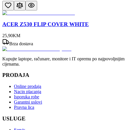
ACER Z530 FLIP COVER WHITE
25
,
90
KM
Brza dostava
Kupujte laptope, računare, monitore i IT opremu po najpovoljnijim
cijenama.
PRODAJA
Online prodaja
Nacin placanja
Isporuka robe
Garantni uslovi
Pravna lica
USLUGE
Servis