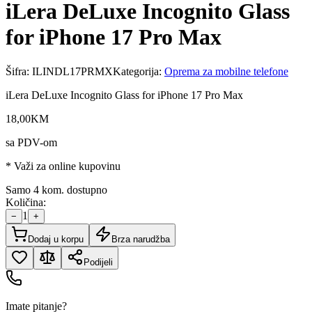
iLera DeLuxe Incognito Glass
for iPhone 17 Pro Max
Šifra:
ILINDL17PRMX
Kategorija:
Oprema za mobilne telefone
iLera DeLuxe Incognito Glass for iPhone 17 Pro Max
18
,
00
KM
sa PDV-om
* Važi za online kupovinu
Samo 4 kom. dostupno
Količina:
1
−
+
Dodaj u korpu
Brza narudžba
Podijeli
Imate pitanje?