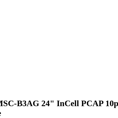
C-B3AG 24" InCell PCAP 10pt t
e