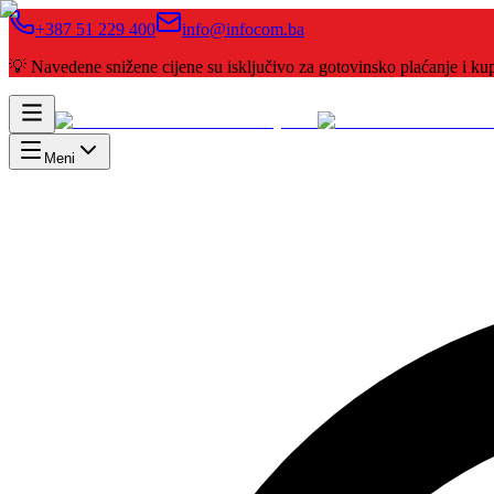
+387 51 229 400
info@infocom.ba
💡 Navedene snižene cijene su isključivo za gotovinsko plaćanje i 
Meni