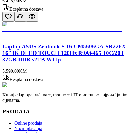
6.425
,
00
KM
Besplatna dostava
Laptop ASUS Zenbook S 16 UM5606GA-SR226X
16"3K OLED TOUCH 120Hz R9Ai-465 10C/20T
32GB DDR s2TB W11p
5.590
,
00
KM
Besplatna dostava
Kupujte laptope, računare, monitore i IT opremu po najpovoljnijim
cijenama.
PRODAJA
Online prodaja
Nacin placanja