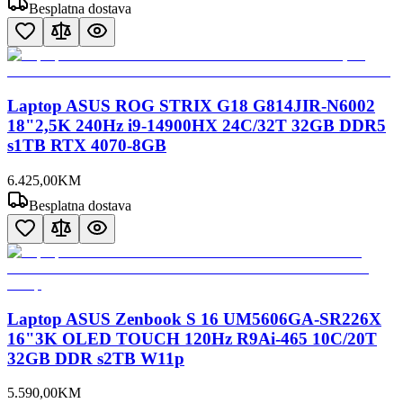
Besplatna dostava
Laptop ASUS ROG STRIX G18 G814JIR-N6002
18"2,5K 240Hz i9-14900HX 24C/32T 32GB DDR5
s1TB RTX 4070-8GB
6.425
,
00
KM
Besplatna dostava
Laptop ASUS Zenbook S 16 UM5606GA-SR226X
16"3K OLED TOUCH 120Hz R9Ai-465 10C/20T
32GB DDR s2TB W11p
5.590
,
00
KM