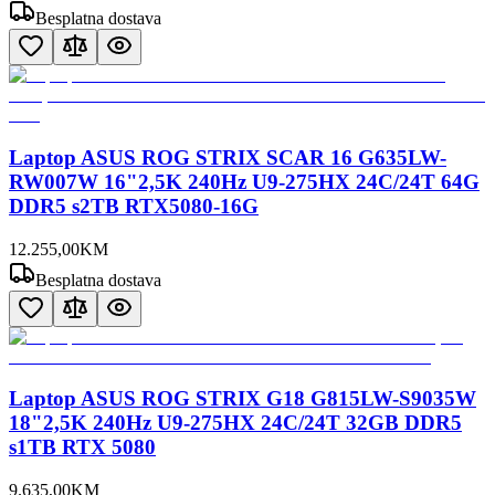
Besplatna dostava
Laptop ASUS ROG STRIX SCAR 16 G635LW-
RW007W 16"2,5K 240Hz U9-275HX 24C/24T 64G
DDR5 s2TB RTX5080-16G
12.255
,
00
KM
Besplatna dostava
Laptop ASUS ROG STRIX G18 G815LW-S9035W
18"2,5K 240Hz U9-275HX 24C/24T 32GB DDR5
s1TB RTX 5080
9.635
,
00
KM