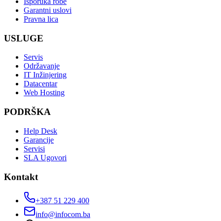
Isporuka robe
Garantni uslovi
Pravna lica
USLUGE
Servis
Održavanje
IT Inžinjering
Datacentar
Web Hosting
PODRŠKA
Help Desk
Garancije
Servisi
SLA Ugovori
Kontakt
+387 51 229 400
info@infocom.ba