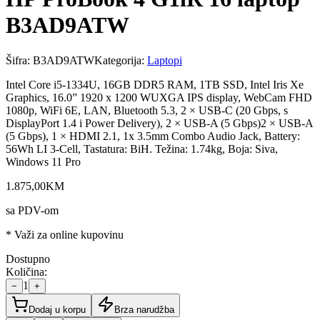
B3AD9ATW
Šifra:
B3AD9ATW
Kategorija:
Laptopi
Intel Core i5-1334U, 16GB DDR5 RAM, 1TB SSD, Intel Iris Xe
Graphics, 16.0” 1920 x 1200 WUXGA IPS display, WebCam FHD
1080p, WiFi 6E, LAN, Bluetooth 5.3, 2 × USB-C (20 Gbps, s
DisplayPort 1.4 i Power Delivery), 2 × USB-A (5 Gbps)2 × USB-A
(5 Gbps), 1 × HDMI 2.1, 1x 3.5mm Combo Audio Jack, Battery:
56Wh LI 3-Cell, Tastatura: BiH. Težina: 1.74kg, Boja: Siva,
Windows 11 Pro
1.875
,
00
KM
sa PDV-om
* Važi za online kupovinu
Dostupno
Količina:
1
−
+
Dodaj u korpu
Brza narudžba