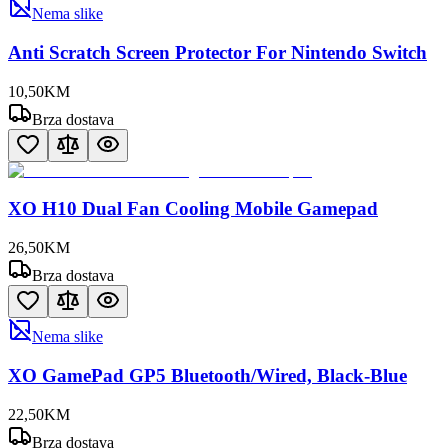
Nema slike
Anti Scratch Screen Protector For Nintendo Switch
10
,
50
KM
Brza dostava
XO H10 Dual Fan Cooling Mobile Gamepad
26
,
50
KM
Brza dostava
Nema slike
XO GamePad GP5 Bluetooth/Wired, Black-Blue
22
,
50
KM
Brza dostava