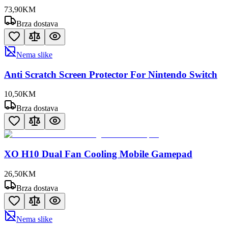
73
,
90
KM
Brza dostava
Nema slike
Anti Scratch Screen Protector For Nintendo Switch
10
,
50
KM
Brza dostava
XO H10 Dual Fan Cooling Mobile Gamepad
26
,
50
KM
Brza dostava
Nema slike