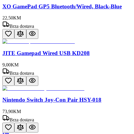
XO GamePad GP5 Bluetooth/Wired, Black-Blue
22
,
50
KM
Brza dostava
JITE Gamepad Wired USB KD208
9
,
00
KM
Brza dostava
Nintendo Switch Joy-Con Pair HSY-018
73
,
90
KM
Brza dostava