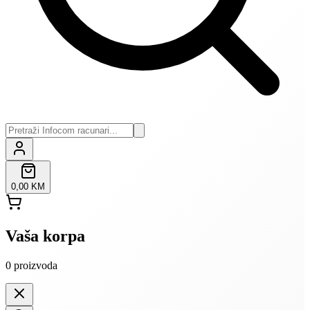
0,00 KM
Vaša korpa
0
proizvoda