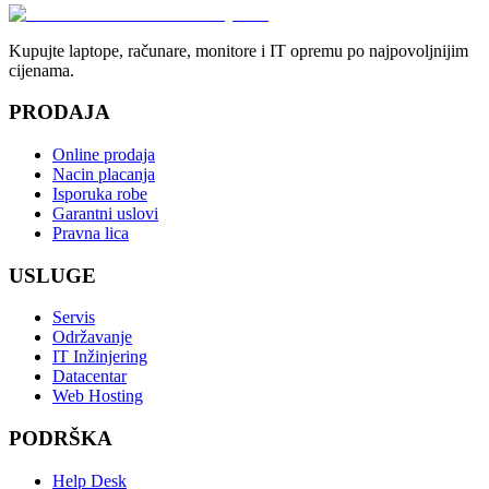
Kupujte laptope, računare, monitore i IT opremu po najpovoljnijim
cijenama.
PRODAJA
Online prodaja
Nacin placanja
Isporuka robe
Garantni uslovi
Pravna lica
USLUGE
Servis
Održavanje
IT Inžinjering
Datacentar
Web Hosting
PODRŠKA
Help Desk