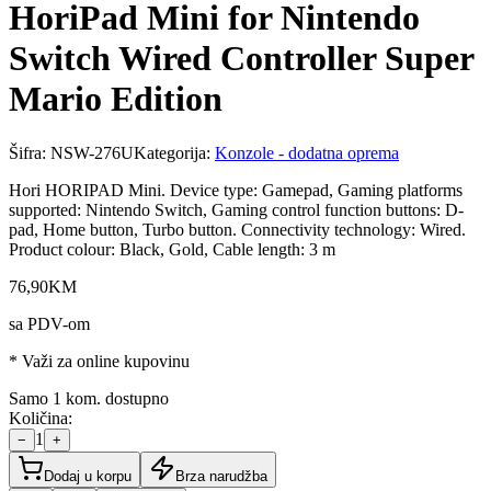
HoriPad Mini for Nintendo
Switch Wired Controller Super
Mario Edition
Šifra:
NSW-276U
Kategorija:
Konzole - dodatna oprema
Hori HORIPAD Mini. Device type: Gamepad, Gaming platforms
supported: Nintendo Switch, Gaming control function buttons: D-
pad, Home button, Turbo button. Connectivity technology: Wired.
Product colour: Black, Gold, Cable length: 3 m
76
,
90
KM
sa PDV-om
* Važi za online kupovinu
Samo 1 kom. dostupno
Količina:
1
−
+
Dodaj u korpu
Brza narudžba