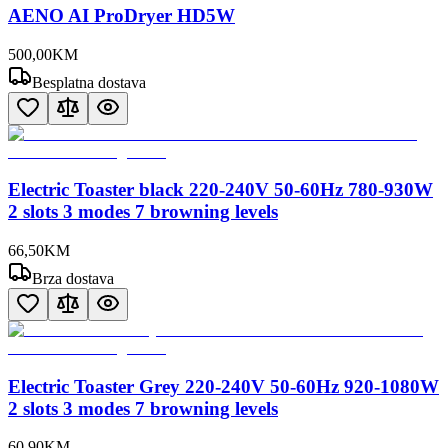
AENO AI ProDryer HD5W
500
,
00
KM
Besplatna dostava
Electric Toaster black 220-240V 50-60Hz 780-930W
2 slots 3 modes 7 browning levels
66
,
50
KM
Brza dostava
Electric Toaster Grey 220-240V 50-60Hz 920-1080W
2 slots 3 modes 7 browning levels
60
,
90
KM