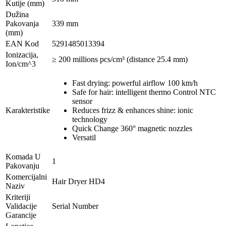
Kutije (mm)
Dužina
Pakovanja
339 mm
(mm)
EAN Kod
5291485013394
Ionizacija,
≥ 200 millions pcs/cm³ (distance 25.4 mm)
Ion/cm^3
Fast drying: powerful airflow 100 km/h
Safe for hair: intelligent thermo Control NTC
sensor
Karakteristike
Reduces frizz & enhances shine: ionic
technology
Quick Change 360° magnetic nozzles
Versatil
Komada U
1
Pakovanju
Komercijalni
Hair Dryer HD4
Naziv
Kriteriji
Validacije
Serial Number
Garancije