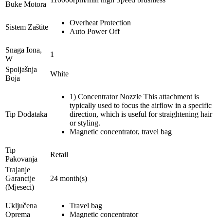
Buke Motora
Overheat Protection
Sistem Zaštite
Auto Power Off
Snaga Iona,
1
W
Spoljašnja
White
Boja
1) Concentrator Nozzle This attachment is
typically used to focus the airflow in a specific
Tip Dodataka
direction, which is useful for straightening hair
or styling.
Magnetic concentrator, travel bag
Tip
Retail
Pakovanja
Trajanje
Garancije
24 month(s)
(Mjeseci)
Uključena
Travel bag
Oprema
Magnetic concentrator