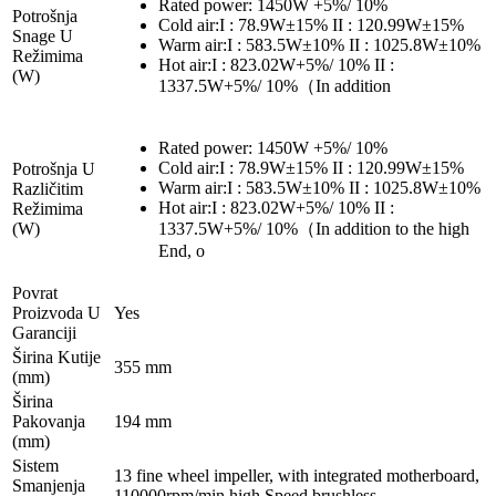
Rated power: 1450W +5%/ 10%
Potrošnja
Cold air:I : 78.9W±15% II : 120.99W±15%
Snage U
Warm air:I : 583.5W±10% II : 1025.8W±10%
Režimima
Hot air:I : 823.02W+5%/ 10% II :
(W)
1337.5W+5%/ 10%（In addition
Rated power: 1450W +5%/ 10%
Cold air:I : 78.9W±15% II : 120.99W±15%
Potrošnja U
Warm air:I : 583.5W±10% II : 1025.8W±10%
Različitim
Hot air:I : 823.02W+5%/ 10% II :
Režimima
(W)
1337.5W+5%/ 10%（In addition to the high
End, o
Povrat
Proizvoda U
Yes
Garanciji
Širina Kutije
355 mm
(mm)
Širina
Pakovanja
194 mm
(mm)
Sistem
13 fine wheel impeller, with integrated motherboard,
Smanjenja
110000rpm/min high Speed brushless