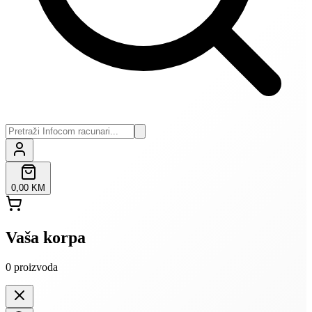
0,00 KM
Vaša korpa
0
proizvoda