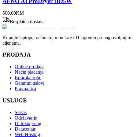
AENO AI ProDryer HD5W
500
,
00
KM
Besplatna dostava
Kupujte laptope, računare, monitore i IT opremu po najpovoljnijim
cijenama.
PRODAJA
Online prodaja
Nacin placanja
Isporuka robe
Garantni uslovi
Pravna lica
USLUGE
Servis
Održavanje
IT Inžinjering
Datacentar
Web Hosting