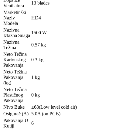
Lopatice
13 blades
Ventilatora
Marketinški
Naziv
HD4
Modela
Nazivna
1500 W
Izlazna Snaga
Nazivna
0.57 kg
Težina
Neto Težina
Kartonskog
0.3 kg
Pakovanja
Neto Težina
Pakovanja
1 kg
(kg)
Neto Težina
Plastičnog
0 kg
Pakovanja
Nivo Buke
≤68(Low level cold air)
Osigurač (A)
5.0A (on PCB)
Pakovanja U
6
Kutiji