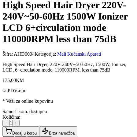
High Speed Hair Dryer 220V-
240V~50-60Hz 1500W Ionizer
LCD 6+circulation mode
110000RPM less than 75dB
Šifra:
AHD0004
Kategorija:
Mali Kućanski Aparati
High Speed Hair Dryer, 220V-240V~50-60Hz, 1500W, Ionizer,
LCD, 6+circulation mode, 110000RPM, less than 75dB
175
,
00
KM
sa PDV-om
* Važi za online kupovinu
Samo 1 kom. dostupno
Količina:
1
−
+
Dodaj u korpu
Brza narudžba