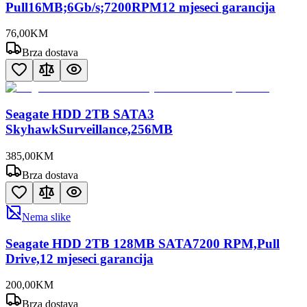
Pull16MB;6Gb/s;7200RPM12 mjeseci garancija
76
,
00
KM
Brza dostava
Seagate HDD 2TB SATA3
SkyhawkSurveillance,256MB
385
,
00
KM
Brza dostava
Nema slike
Seagate HDD 2TB 128MB SATA7200 RPM,Pull
Drive,12 mjeseci garancija
200
,
00
KM
Brza dostava