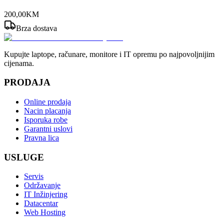
200
,
00
KM
Brza dostava
Kupujte laptope, računare, monitore i IT opremu po najpovoljnijim
cijenama.
PRODAJA
Online prodaja
Nacin placanja
Isporuka robe
Garantni uslovi
Pravna lica
USLUGE
Servis
Održavanje
IT Inžinjering
Datacentar
Web Hosting