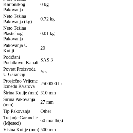
Kartonskog
0 kg
Pakovanja
Neto Težina
0.72 kg
Pakovanja (kg)
Neto Težina
Plastičnog
0.01 kg
Pakovanja
Pakovanja U
20
Kutiji
Podržani
SAS 3
Podatkovni Kanali
Povrat Proizvoda
Yes
U Garanciji
Prosječno Vrijeme
2500000 hr
Između Kvarova
Širina Kutije (mm)
310 mm
Širina Pakovanja
27 mm
(mm)
Tip Pakovanja
Other
Trajanje Garancije
60 month(s)
(Mjeseci)
Visina Kutije (mm)
500 mm