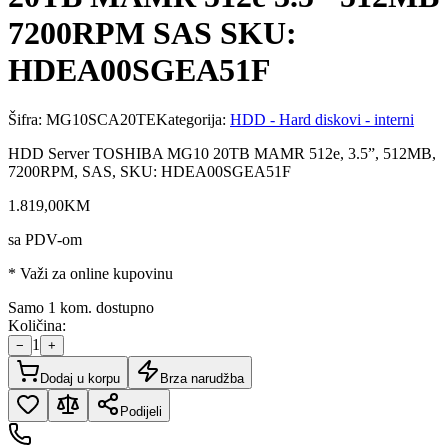
7200RPM SAS SKU:
HDEA00SGEA51F
Šifra:
MG10SCA20TE
Kategorija:
HDD - Hard diskovi - interni
HDD Server TOSHIBA MG10 20TB MAMR 512e, 3.5”, 512MB,
7200RPM, SAS, SKU: HDEA00SGEA51F
1.819
,
00
KM
sa PDV-om
* Važi za online kupovinu
Samo 1 kom. dostupno
Količina:
1
−
+
Dodaj u korpu
Brza narudžba
Podijeli