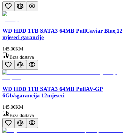
WD HDD 1TB SATA3 64MB PullCaviar Blue,12
mjeseci garancije
145
,
00
KM
Brza dostava
WD HDD 1TB SATA3 64MB PullAV-GP
6Gb/sgarancija 12mjeseci
145
,
00
KM
Brza dostava