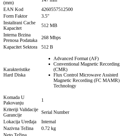
(mm)
EAN Kod
4260557512500
Form Faktor
3.5"
Instalirani Cache
512 MB
Kapacitet
Interna Brzina
268 Mbps
Prenosa Podataka
Kapacitet Sektora
512 B
Advanced Format (AF)
Conventional Magnetic Recording
Karakteristike
(CMR)
Hard Diska
Flux Control Microwave Assisted
Magnetic Recording (FC MAMR)
Technology
Komada U
1
Pakovanju
Kriteriji Validacije
Serial Number
Garancije
Lokacija Uređaja
Internal
Nazivna Težina
0.72 kg
Neto Težina