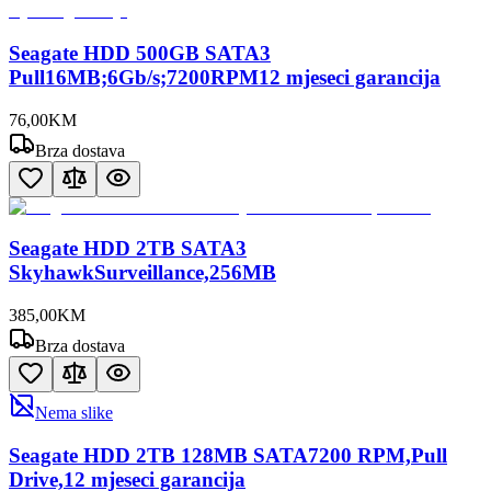
Seagate HDD 500GB SATA3
Pull16MB;6Gb/s;7200RPM12 mjeseci garancija
76
,
00
KM
Brza dostava
Seagate HDD 2TB SATA3
SkyhawkSurveillance,256MB
385
,
00
KM
Brza dostava
Nema slike
Seagate HDD 2TB 128MB SATA7200 RPM,Pull
Drive,12 mjeseci garancija