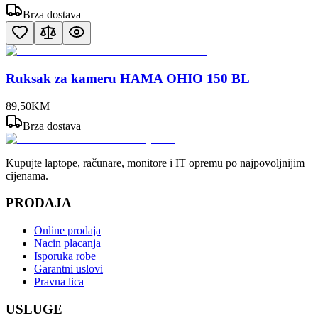
Brza dostava
Ruksak za kameru HAMA OHIO 150 BL
89
,
50
KM
Brza dostava
Kupujte laptope, računare, monitore i IT opremu po najpovoljnijim
cijenama.
PRODAJA
Online prodaja
Nacin placanja
Isporuka robe
Garantni uslovi
Pravna lica
USLUGE