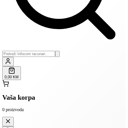
0,00 KM
Vaša korpa
0
proizvoda