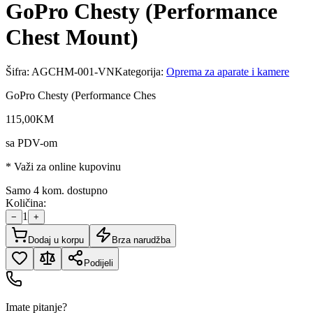
GoPro Chesty (Performance
Chest Mount)
Šifra:
AGCHM-001-VN
Kategorija:
Oprema za aparate i kamere
GoPro Chesty (Performance Ches
115
,
00
KM
sa PDV-om
* Važi za online kupovinu
Samo 4 kom. dostupno
Količina:
1
−
+
Dodaj u korpu
Brza narudžba
Podijeli
Imate pitanje?