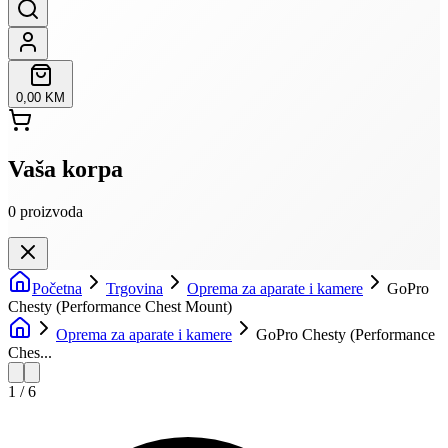
0,00 KM
Vaša korpa
0
proizvoda
Početna
Trgovina
Oprema za aparate i kamere
GoPro
Chesty (Performance Chest Mount)
Oprema za aparate i kamere
GoPro Chesty (Performance
Ches...
1
/
6