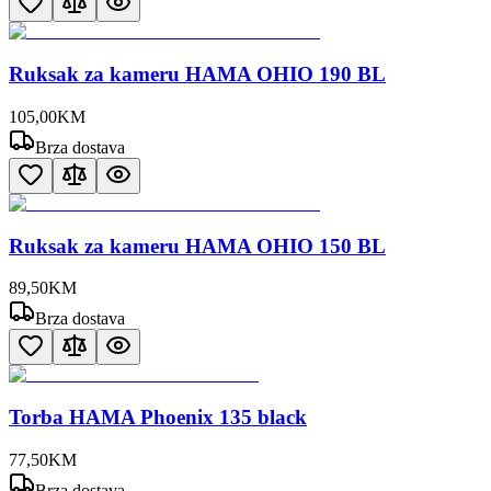
Ruksak za kameru HAMA OHIO 190 BL
105
,
00
KM
Brza dostava
Ruksak za kameru HAMA OHIO 150 BL
89
,
50
KM
Brza dostava
Torba HAMA Phoenix 135 black
77
,
50
KM
Brza dostava