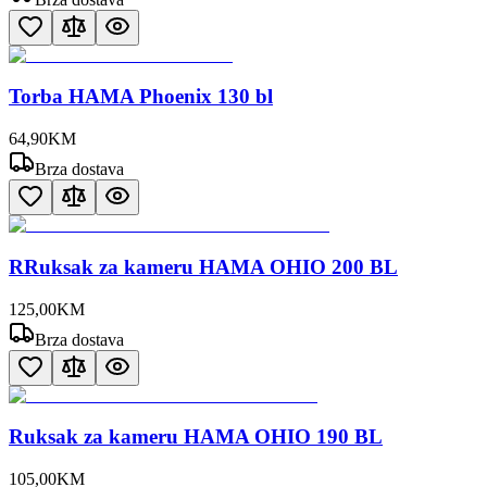
Torba HAMA Phoenix 130 bl
64
,
90
KM
Brza dostava
RRuksak za kameru HAMA OHIO 200 BL
125
,
00
KM
Brza dostava
Ruksak za kameru HAMA OHIO 190 BL
105
,
00
KM