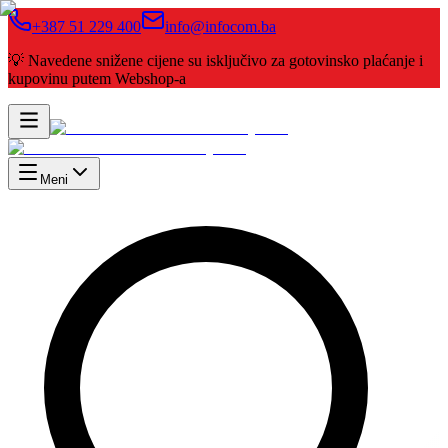
+387 51 229 400
info@infocom.ba
💡 Navedene snižene cijene su isključivo za gotovinsko plaćanje i
kupovinu putem Webshop-a
Meni