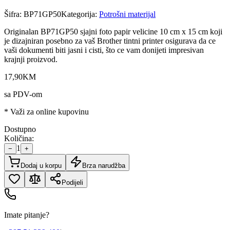
Šifra:
BP71GP50
Kategorija:
Potrošni materijal
Originalan BP71GP50 sjajni foto papir velicine 10 cm x 15 cm koji
je dizajniran posebno za vaš Brother tintni printer osigurava da ce
vaši dokumenti biti jasni i cisti, što ce vam donijeti impresivan
krajnji proizvod.
17
,
90
KM
sa PDV-om
* Važi za online kupovinu
Dostupno
Količina:
1
−
+
Dodaj u korpu
Brza narudžba
Podijeli
Imate pitanje?