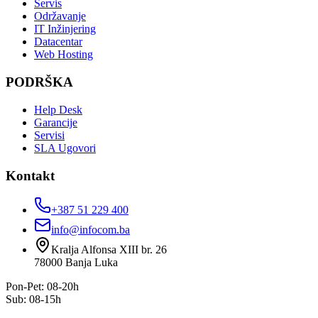
Servis
Održavanje
IT Inžinjering
Datacentar
Web Hosting
PODRŠKA
Help Desk
Garancije
Servisi
SLA Ugovori
Kontakt
+387 51 229 400
info@infocom.ba
Kralja Alfonsa XIII br. 26
78000
Banja Luka
Pon-Pet: 08-20h
Sub: 08-15h