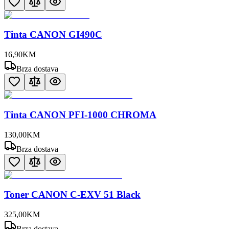
Tinta CANON GI490C
16
,
90
KM
Brza dostava
Tinta CANON PFI-1000 CHROMA
130
,
00
KM
Brza dostava
Toner CANON C-EXV 51 Black
325
,
00
KM
Brza dostava