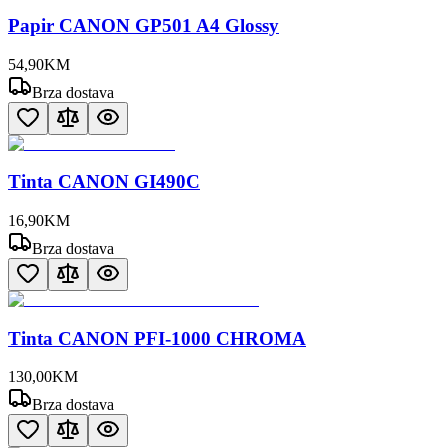
Papir CANON GP501 A4 Glossy
54
,
90
KM
Brza dostava
Tinta CANON GI490C
16
,
90
KM
Brza dostava
Tinta CANON PFI-1000 CHROMA
130
,
00
KM
Brza dostava