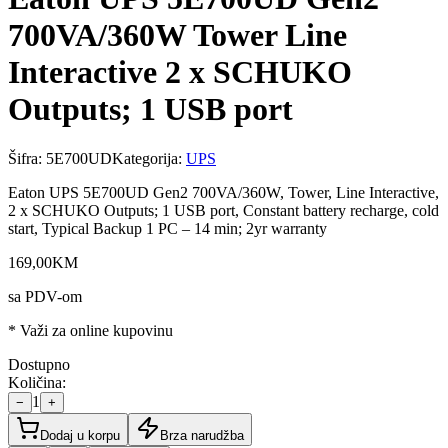
700VA/360W Tower Line
Interactive 2 x SCHUKO
Outputs; 1 USB port
Šifra:
5E700UD
Kategorija:
UPS
Eaton UPS 5E700UD Gen2 700VA/360W, Tower, Line Interactive,
2 x SCHUKO Outputs; 1 USB port, Constant battery recharge, cold
start, Typical Backup 1 PC – 14 min; 2yr warranty
169
,
00
KM
sa PDV-om
* Važi za online kupovinu
Dostupno
Količina:
1
−
+
Dodaj u korpu
Brza narudžba