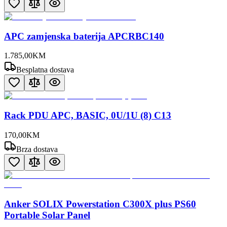
APC zamjenska baterija APCRBC140
1.785
,
00
KM
Besplatna dostava
Rack PDU APC, BASIC, 0U/1U (8) C13
170
,
00
KM
Brza dostava
Anker SOLIX Powerstation C300X plus PS60
Portable Solar Panel