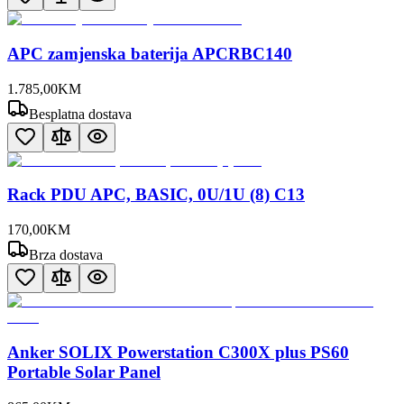
APC zamjenska baterija APCRBC140
1.785
,
00
KM
Besplatna dostava
Rack PDU APC, BASIC, 0U/1U (8) C13
170
,
00
KM
Brza dostava
Anker SOLIX Powerstation C300X plus PS60
Portable Solar Panel