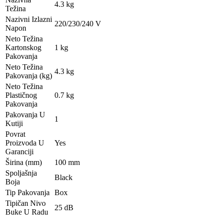
4.3 kg
Težina
Nazivni Izlazni
220/230/240 V
Napon
Neto Težina
Kartonskog
1 kg
Pakovanja
Neto Težina
4.3 kg
Pakovanja (kg)
Neto Težina
Plastičnog
0.7 kg
Pakovanja
Pakovanja U
1
Kutiji
Povrat
Proizvoda U
Yes
Garanciji
Širina (mm)
100 mm
Spoljašnja
Black
Boja
Tip Pakovanja
Box
Tipičan Nivo
25 dB
Buke U Radu