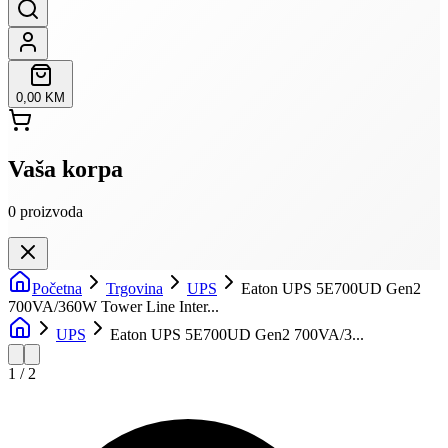
0,00 KM
Vaša korpa
0
proizvoda
Početna
Trgovina
UPS
Eaton UPS 5E700UD Gen2
700VA/360W Tower Line Inter...
UPS
Eaton UPS 5E700UD Gen2 700VA/3...
1
/
2