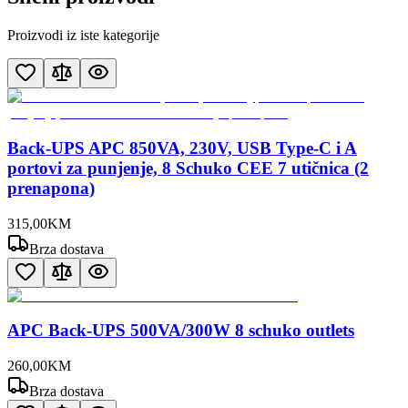
Proizvodi iz iste kategorije
Back-UPS APC 850VA, 230V, USB Type-C i A
portovi za punjenje, 8 Schuko CEE 7 utičnica (2
prenapona)
315
,
00
KM
Brza dostava
APC Back-UPS 500VA/300W 8 schuko outlets
260
,
00
KM
Brza dostava