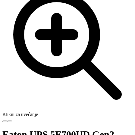
Klikni za uvećanje
Eaton UPS 5E700UD Gen2