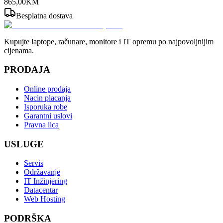
865
,
00
KM
Besplatna dostava
Kupujte laptope, računare, monitore i IT opremu po najpovoljnijim
cijenama.
PRODAJA
Online prodaja
Nacin placanja
Isporuka robe
Garantni uslovi
Pravna lica
USLUGE
Servis
Održavanje
IT Inžinjering
Datacentar
Web Hosting
PODRŠKA