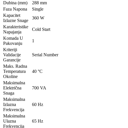
Dubina (mm)
288 mm
Faza Napona
Single
Kapacitet
360 W
Izlazne Snage
Karakteristike
Cold Start
Napajanja
Komada U
1
Pakovanju
Kriteriji
Validacije
Serial Number
Garancije
Maks. Radna
Temperatura
40 °C
Okoline
Maksimalna
Električna
700 VA
Snaga
Maksimalna
Izlazna
60 Hz
Frekvencija
Maksimalna
Ulazna
65 Hz
Frekvencija