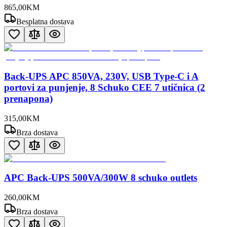
865
,
00
KM
Besplatna dostava
Back-UPS APC 850VA, 230V, USB Type-C i A
portovi za punjenje, 8 Schuko CEE 7 utičnica (2
prenapona)
315
,
00
KM
Brza dostava
APC Back-UPS 500VA/300W 8 schuko outlets
260
,
00
KM
Brza dostava