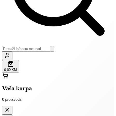
0,00 KM
Vaša korpa
0
proizvoda