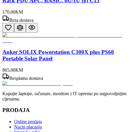
Rack PDU APC, BASIC, 0U/1U (8) C13
170
,
00
KM
Brza dostava
Anker SOLIX Powerstation C300X plus PS60
Portable Solar Panel
865
,
00
KM
Besplatna dostava
Kupujte laptope, računare, monitore i IT opremu po najpovoljnijim
cijenama.
PRODAJA
Online prodaja
Nacin placanja