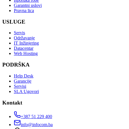
Isporuka robe
Garantni uslovi
Pravna lica
USLUGE
Servis
Održavanje
IT Inžinjering
Datacentar
Web Hosting
PODRŠKA
Help Desk
Garancije
Servisi
SLA Ugovori
Kontakt
+387 51 229 400
info@infocom.ba