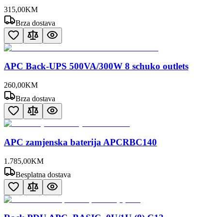
315
,
00
KM
Brza dostava
APC Back-UPS 500VA/300W 8 schuko outlets
260
,
00
KM
Brza dostava
APC zamjenska baterija APCRBC140
1.785
,
00
KM
Besplatna dostava