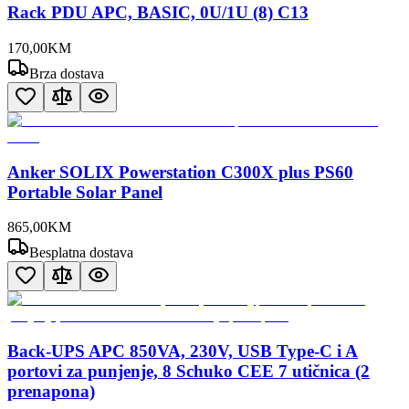
Rack PDU APC, BASIC, 0U/1U (8) C13
170
,
00
KM
Brza dostava
Anker SOLIX Powerstation C300X plus PS60
Portable Solar Panel
865
,
00
KM
Besplatna dostava
Back-UPS APC 850VA, 230V, USB Type-C i A
portovi za punjenje, 8 Schuko CEE 7 utičnica (2
prenapona)