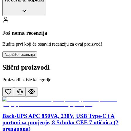
Još nema recenzija
Budite prvi koji će ostaviti recenziju za ovaj proizvod!
Napišite recenziju
Slični proizvodi
Proizvodi iz iste kategorije
Back-UPS APC 850VA, 230V, USB Type-C i A
portovi za punjenje, 8 Schuko CEE 7 utičnica (2
prenapona)