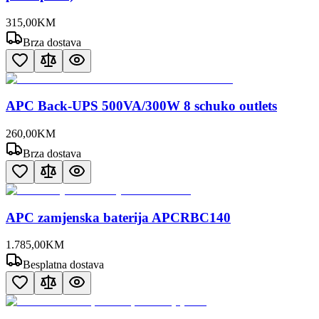
315
,
00
KM
Brza dostava
APC Back-UPS 500VA/300W 8 schuko outlets
260
,
00
KM
Brza dostava
APC zamjenska baterija APCRBC140
1.785
,
00
KM
Besplatna dostava