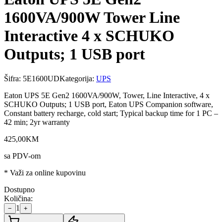
1600VA/900W Tower Line
Interactive 4 x SCHUKO
Outputs; 1 USB port
Šifra:
5E1600UD
Kategorija:
UPS
Eaton UPS 5E Gen2 1600VA/900W, Tower, Line Interactive, 4 x
SCHUKO Outputs; 1 USB port, Eaton UPS Companion software,
Constant battery recharge, cold start; Typical backup time for 1 PC –
42 min; 2yr warranty
425
,
00
KM
sa PDV-om
* Važi za online kupovinu
Dostupno
Količina:
1
−
+