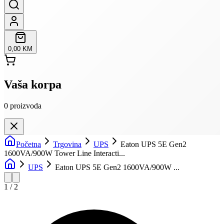
0,00 KM
Vaša korpa
0
proizvoda
Početna
Trgovina
UPS
Eaton UPS 5E Gen2
1600VA/900W Tower Line Interacti...
UPS
Eaton UPS 5E Gen2 1600VA/900W ...
1
/
2