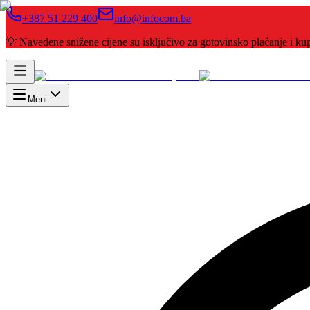
+387 51 229 400
info@infocom.ba
💡 Navedene snižene cijene su isključivo za gotovinsko plaćanje i 
Meni