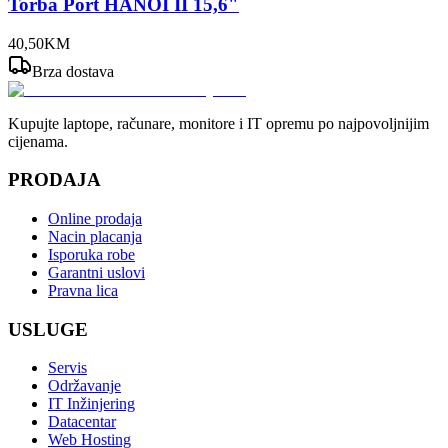
Torba Port HANOI II 15,6"
40
,
50
KM
Brza dostava
Kupujte laptope, računare, monitore i IT opremu po najpovoljnijim
cijenama.
PRODAJA
Online prodaja
Nacin placanja
Isporuka robe
Garantni uslovi
Pravna lica
USLUGE
Servis
Održavanje
IT Inžinjering
Datacentar
Web Hosting