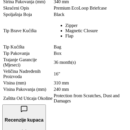
Širina Pakovanja (mm)
340 mm
Skraćeni Opis
Premium EcoLoop Briefcase
Spoljašnja Boja
Black
Zipper
Tip Brave Kućišta
Magnetic Closure
Flap
Tip Kućišta
Bag
Tip Pakovanja
Box
Trajanje Garancije
36 month(s)
(Mjeseci)
Veličina Nadređenih
16"
Proizvoda
Visina (mm)
310 mm
Visina Pakovanja (mm)
240 mm
Protection from Scratches, Dust and
Zaštita Od Uticaja Okoline
Damages
Recenzije kupaca