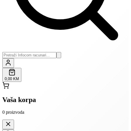
0,00 KM
Vaša korpa
0
proizvoda