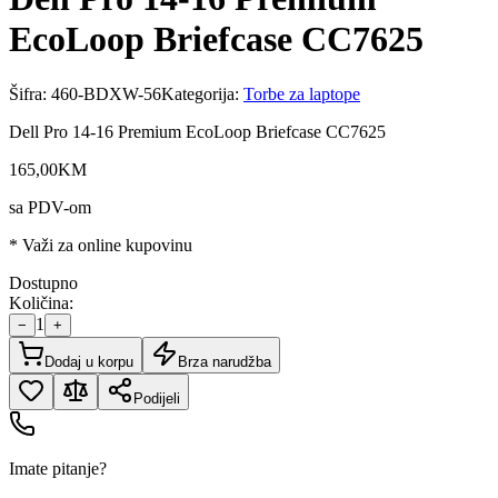
EcoLoop Briefcase CC7625
Šifra:
460-BDXW-56
Kategorija:
Torbe za laptope
Dell Pro 14-16 Premium EcoLoop Briefcase CC7625
165
,
00
KM
sa PDV-om
* Važi za online kupovinu
Dostupno
Količina:
1
−
+
Dodaj u korpu
Brza narudžba
Podijeli
Imate pitanje?