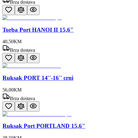
Brza dostava
Torba Port HANOI II 15,6"
40
,
50
KM
Brza dostava
Ruksak PORT 14''-16'' crni
56
,
00
KM
Brza dostava
Ruksak Port PORTLAND 15,6"
38
,
50
KM