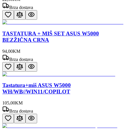
Brza dostava
TASTATURA + MIŠ SET ASUS W5000
BEZŽIČNA CRNA
94
,
00
KM
Brza dostava
Tastatura+miš ASUS W5000
WH/WB//WIN11/COPILOT
105
,
00
KM
Brza dostava