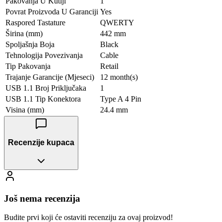
Pakovanja U Kutiji
1
Povrat Proizvoda U Garanciji
Yes
Raspored Tastature
QWERTY
Širina (mm)
442 mm
Spoljašnja Boja
Black
Tehnologija Povezivanja
Cable
Tip Pakovanja
Retail
Trajanje Garancije (Mjeseci)
12 month(s)
USB 1.1 Broj Priključaka
1
USB 1.1 Tip Konektora
Type A 4 Pin
Visina (mm)
24.4 mm
Recenzije kupaca
Još nema recenzija
Budite prvi koji će ostaviti recenziju za ovaj proizvod!