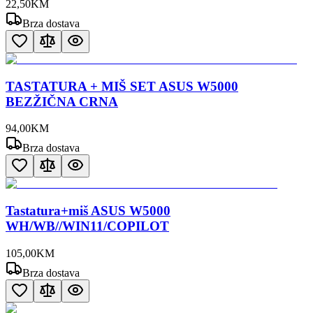
22
,
50
KM
Brza dostava
TASTATURA + MIŠ SET ASUS W5000
BEZŽIČNA CRNA
94
,
00
KM
Brza dostava
Tastatura+miš ASUS W5000
WH/WB//WIN11/COPILOT
105
,
00
KM
Brza dostava