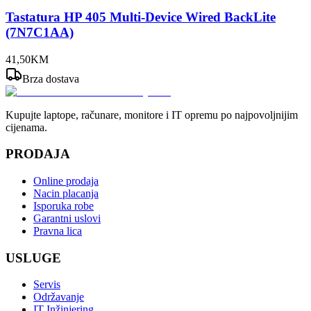
Tastatura HP 405 Multi-Device Wired BackLite
(7N7C1AA)
41
,
50
KM
Brza dostava
Kupujte laptope, računare, monitore i IT opremu po najpovoljnijim
cijenama.
PRODAJA
Online prodaja
Nacin placanja
Isporuka robe
Garantni uslovi
Pravna lica
USLUGE
Servis
Održavanje
IT Inžinjering