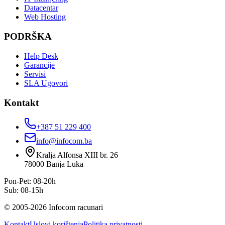
Datacentar
Web Hosting
PODRŠKA
Help Desk
Garancije
Servisi
SLA Ugovori
Kontakt
+387 51 229 400
info@infocom.ba
Kralja Alfonsa XIII br. 26
78000
Banja Luka
Pon-Pet: 08-20h
Sub: 08-15h
©
2005
-
2026
Infocom racunari
Kontakt
Uslovi korištenja
Politika privatnosti