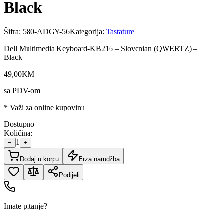
Black
Šifra:
580-ADGY-56
Kategorija:
Tastature
Dell Multimedia Keyboard-KB216 – Slovenian (QWERTZ) –
Black
49
,
00
KM
sa PDV-om
* Važi za online kupovinu
Dostupno
Količina:
1
−
+
Dodaj u korpu
Brza narudžba
Podijeli
Imate pitanje?