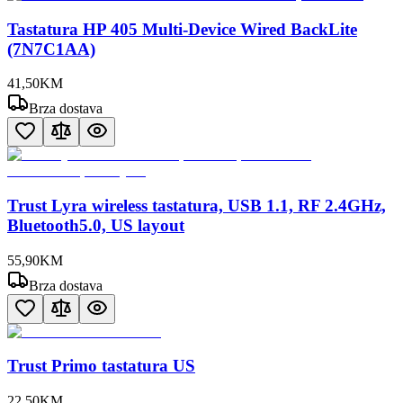
Tastatura HP 405 Multi-Device Wired BackLite
(7N7C1AA)
41
,
50
KM
Brza dostava
Trust Lyra wireless tastatura, USB 1.1, RF 2.4GHz,
Bluetooth5.0, US layout
55
,
90
KM
Brza dostava
Trust Primo tastatura US
22
,
50
KM