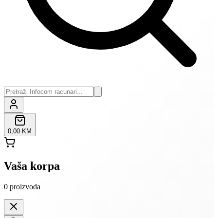
0,00 KM
Vaša korpa
0
proizvoda