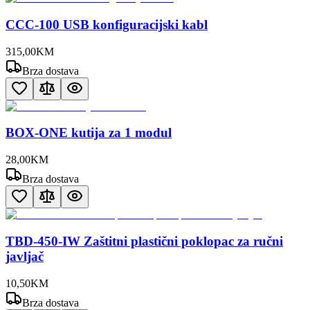
CCC-100 USB konfiguracijski kabl
315
,
00
KM
Brza dostava
BOX-ONE kutija za 1 modul
28
,
00
KM
Brza dostava
TBD-450-IW Zaštitni plastični poklopac za ručni
javljač
10
,
50
KM
Brza dostava