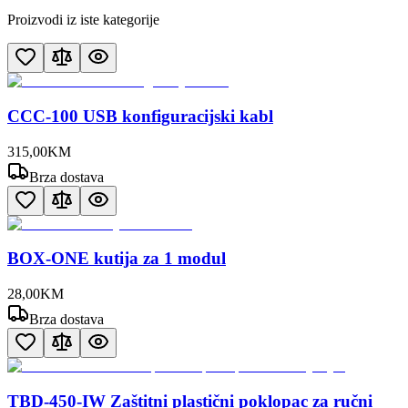
Proizvodi iz iste kategorije
CCC-100 USB konfiguracijski kabl
315
,
00
KM
Brza dostava
BOX-ONE kutija za 1 modul
28
,
00
KM
Brza dostava
TBD-450-IW Zaštitni plastični poklopac za ručni