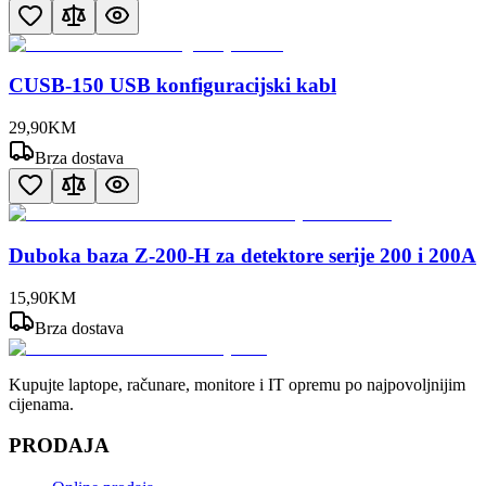
CUSB-150 USB konfiguracijski kabl
29
,
90
KM
Brza dostava
Duboka baza Z-200-H za detektore serije 200 i 200A
15
,
90
KM
Brza dostava
Kupujte laptope, računare, monitore i IT opremu po najpovoljnijim
cijenama.
PRODAJA