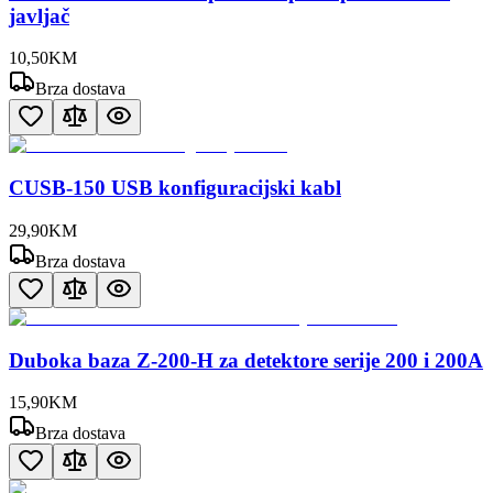
javljač
10
,
50
KM
Brza dostava
CUSB-150 USB konfiguracijski kabl
29
,
90
KM
Brza dostava
Duboka baza Z-200-H za detektore serije 200 i 200A
15
,
90
KM
Brza dostava