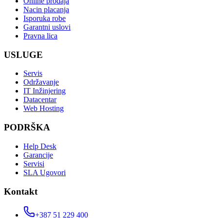
Online prodaja
Nacin placanja
Isporuka robe
Garantni uslovi
Pravna lica
USLUGE
Servis
Održavanje
IT Inžinjering
Datacentar
Web Hosting
PODRŠKA
Help Desk
Garancije
Servisi
SLA Ugovori
Kontakt
+387 51 229 400