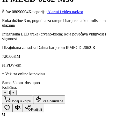
Šifra:
08090004
Kategorija:
Alarmi i video nadzor
Ruka dužine 3 m, pogodna za rampe i barijere na kontrolisanim
ulazima
Integrisana LED traka (crveno-bijela) koja povećava vidljivost i
sigurnost
Dizajnirana za rad sa Dahua barijerom IPMECD-2062-R
720
,
00
KM
sa PDV-om
* Važi za online kupovinu
Samo 3 kom. dostupno
Količina:
1
−
+
Dodaj u korpu
Brza narudžba
Podijeli