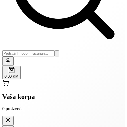
0,00 KM
Vaša korpa
0
proizvoda