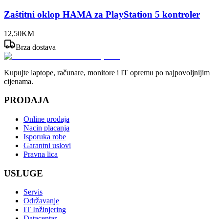
Zaštitni oklop HAMA za PlayStation 5 kontroler
12
,
50
KM
Brza dostava
Kupujte laptope, računare, monitore i IT opremu po najpovoljnijim
cijenama.
PRODAJA
Online prodaja
Nacin placanja
Isporuka robe
Garantni uslovi
Pravna lica
USLUGE
Servis
Održavanje
IT Inžinjering
Datacentar