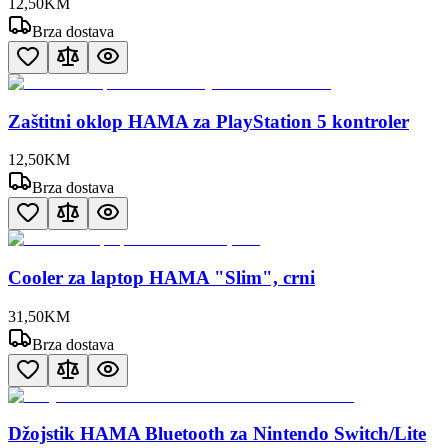
12
,
50
KM
Brza dostava
Zaštitni oklop HAMA za PlayStation 5 kontroler
12
,
50
KM
Brza dostava
Cooler za laptop HAMA "Slim", crni
31
,
50
KM
Brza dostava
Džojstik HAMA Bluetooth za Nintendo Switch/Lite