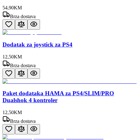
54
,
90
KM
Brza dostava
Dodatak za joystick za PS4
12
,
50
KM
Brza dostava
Paket dodataka HAMA za PS4/SLIM/PRO
Dualshok 4 kontroler
12
,
50
KM
Brza dostava