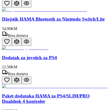
Džojstik HAMA Bluetooth za Nintendo Switch/Lite
54
,
90
KM
Brza dostava
Dodatak za joystick za PS4
12
,
50
KM
Brza dostava
Paket dodataka HAMA za PS4/SLIM/PRO
Dualshok 4 kontroler