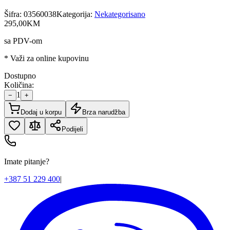
Šifra:
03560038
Kategorija:
Nekategorisano
295
,
00
KM
sa PDV-om
* Važi za online kupovinu
Dostupno
Količina:
1
−
+
Dodaj u korpu
Brza narudžba
Podijeli
Imate pitanje?
+387 51 229 400
|