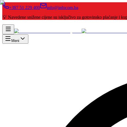
+387 51 229 400
info@infocom.ba
💡 Navedene snižene cijene su isključivo za gotovinsko plaćanje i 
Meni