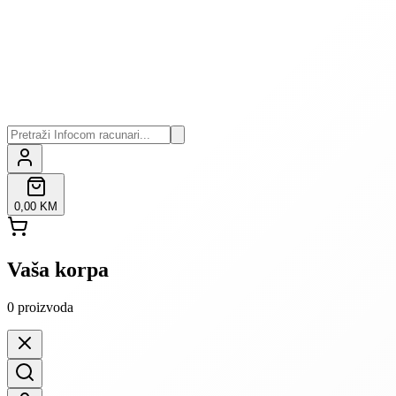
0,00 KM
Vaša korpa
0
proizvoda