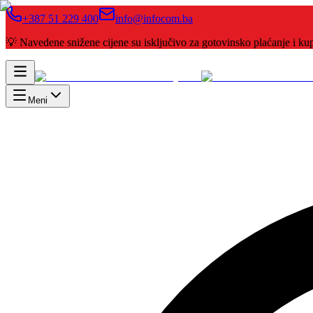
+387 51 229 400
info@infocom.ba
💡 Navedene snižene cijene su isključivo za gotovinsko plaćanje i 
Meni